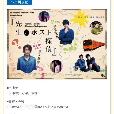
小早川俊輔
■出演者
立石俊樹・小早川俊輔
■日程・会場
2019年3月10日(日) 雷5656会館ときわホール