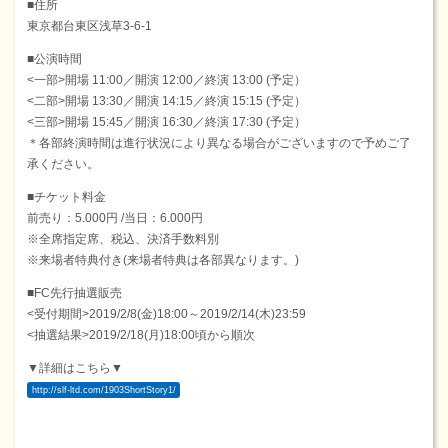
■住所
東京都台東区浅草3-6-1
■公演時間
<一部>開場 11:00／開演 12:00／終演 13:00 (予定）
<二部>開場 13:30／開演 14:15／終演 15:15 (予定）
<三部>開場 15:45／開演 16:30／終演 17:30 (予定）
＊各部終演時間は進行状況により異なる場合がございますので予めご了
承ください。
■チケット料金
前売り：5.000円 /当日：6.000円
※全席指定席、税込、決済手数料別
※来場者特典付き(来場者特典は各部異なります。)
■FC先行抽選販売
<受付期間>2019/2/8(金)18:00～2019/2/14(木)23:59
<抽選結果>2019/2/18(月)18:00頃から順次
▼詳細はこちら▼
http://slf-ltd.com/1903ShortStory1/