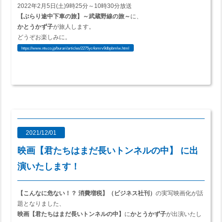
2022年2月5日(土)9時25分～10時30分放送
【ぶらり途中下車の旅】～武蔵野線の旅～
に、
かとうかず子
が旅人します。
どうぞお楽しみに。
https://www.ntv.co.jp/burari/articles/2275yc4omrv9dbpbmlw.html
2021/12/01
映画【君たちはまだ長いトンネルの中】 に出
演いたします！
【こんなに危ない！？ 消費増税】（ビジネス社刊）
の実写映画化が話
題となりました、
映画【君たちはまだ長いトンネルの中】
に
かとうかず子
が出演いたし