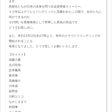
ます。
高校生たちが日本の未来を問う社会派青春ストーリー。
２０年以上デフレとパンデミックに見舞われたこの国で、自分たちに
何ができるのか、
その問いを青春映画として昇華した異色の作品です。
どうぞお楽しみに。
また、本日12月1日(水)17時より、本作のクラウドファンディングが
開始されることも
発表となりました。どうぞ宜しくお願いいたします。
【キャスト】
加藤小夏
北川尚弥
定本楓馬
蒼木陣
高橋健介
川本成
萩野崇
川村エミコ
なかじままり
村田琳