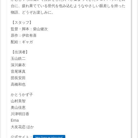
台に、疲れ果てている世代を包み込むようなやさしい眼差しを持った
物語、どうぞお楽しみに。
【スタッフ】
監督・脚本：柴山健次
原作：伊吹有喜
配給：ギャガ
【出演者】
玉山鉄二
深川麻衣
音尾琢真
団長安田
高橋和也
かとうかず子
山村美智
奥山佳恵
川津明日香
Erna
大友花恋 ほか
公式サイト：
https://gaga.ne.jp/ima-tsui/