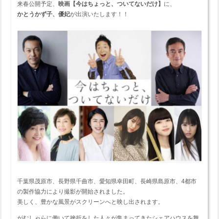
来春公開予定、
映画【今はちょっと、ついてないだけ】
に、
かとうかず子、優妃
が出演いたします！！
千葉県茂原市、長野県千曲市、愛知県幸田町、長崎県島原市、4都市
の製作協力により撮影が開始されました。
美しく、豊かな風景がスクリーンへと映し出されます。
がむしゃらに働いて挫折をした人々が集まってきたシェアハウスを舞