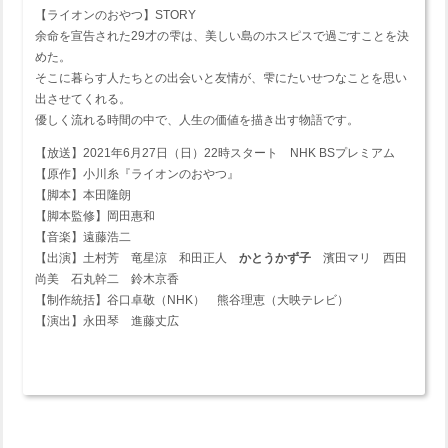
【ライオンのおやつ】STORY
余命を宣告された29才の雫は、美しい島のホスピスで過ごすことを決
めた。
そこに暮らす人たちとの出会いと友情が、雫にたいせつなことを思い
出させてくれる。
優しく流れる時間の中で、人生の価値を描き出す物語です。
【放送】2021年6月27日（日）22時スタート NHK BSプレミアム
【原作】小川糸『ライオンのおやつ』
【脚本】本田隆朗
【脚本監修】岡田惠和
【音楽】遠藤浩二
【出演】土村芳 竜星涼 和田正人
かとうかず子
濱田マリ 西田
尚美 石丸幹二 鈴木京香
【制作統括】谷口卓敬（NHK） 熊谷理恵（大映テレビ）
【演出】永田琴 進藤丈広