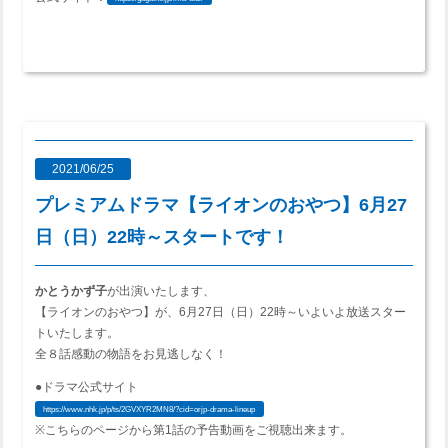
2021/06/25
プレミアムドラマ【ライオンのおやつ】6月27
日（日）22時～スタートです！
かとうかず子
が出演いたします、
【ライオンのおやつ】が、6月27日（日）22時～いよいよ放送スター
トいたします。
全８話感動の物語をお見逃しなく！
●ドラマ公式サイト
https://www.nhk.jp/p/ts/2GVXYR2MN8/?cid=orjp-drama-lineup
※こちらのページから第1話の予告動画をご視聴出来ます。