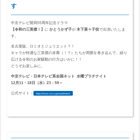
す
中京テレビ開局55周年記念ドラマ
【令和の三英傑！】
に
かとうかず子
が
木下茶々子役
で出演いたしま
す。
名古屋版、ロミオとジュリエット？！
キャラが特濃な三英傑の末裔（！？）たちが周囲を巻き込んで、繰り
広げる令和のお家騒動の行方はいかに！！
どうぞお楽しみに。
中京テレビ・日本テレビ系全国ネット 水曜プラチナイト
12月11・18日（水）23：59～
公式サイト：
https://www.ctv.co.jp/saneiketsu/