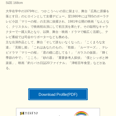
SIZE 168cm
大学在学中の1979年に、つかこうへいの目に留まり、舞台「広島に原爆を
落とす日」のヒロインとして女優デビュー。翌1980年にはTBSのポーラテ
レビ小説「マリーの桜」の主演に抜擢され、1981年公開の映画「なんとな
く、クリスタル」で映画初出演にして初主演を果たす。その聡明なキャラ
クターで一躍人気となり、以降、舞台・映画・ドラマで幅広く活躍し、テ
レビ番組では司会やリポーターなども務める。
主な出演作品として、舞台「そして誰もいなくなった」「こくまろな女
達」「見殺し姫」「これはあなたのもの」「歌姫」「ルーマーズ」、テレ
ビドラマ「マリーの桜」「君の瞳に恋してる！」「ガラスの仮面」「輝く
季節の中で」「こころ」「砂の器」「重要参考人探偵」「僕とシッポと神
楽坂」、映画「釣りバカ日誌20ファイナル」「津軽百年食堂」などがあ
る。
Download Profile(PDF)