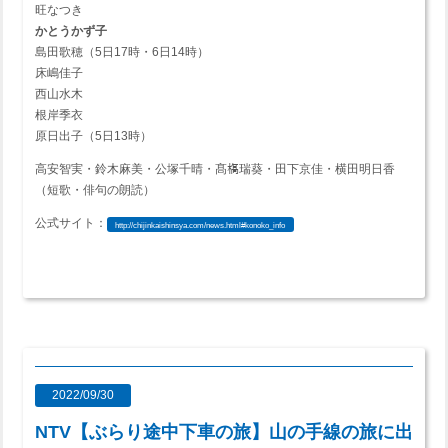
旺なつき
かとうかず子
島田歌穂（5日17時・6日14時）
床嶋佳子
西山水木
根岸季衣
原日出子（5日13時）
高安智実・鈴木麻美・公塚千晴・髙𣘺瑞葵・田下京佳・横田明日香
（短歌・俳句の朗読）
公式サイト：
http://chijinkaishinsya.com/news.html#konoko_info
2022/09/30
NTV【ぶらり途中下車の旅】山の手線の旅に出