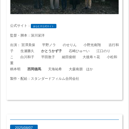
公式サイト：
あなむす公式サイト
監督・脚本：深川栄洋
出演： 宮澤美保 平野ノラ のせりん 小野光南翔 吉行和
子 生瀬勝久
かとうかず子
石崎ひゅーい 江口のり
こ 白川和子 平田敦子 綾田俊樹 大後寿々花 小松和
重
柄本明
西岡德馬
天海祐希 大森南朋 ほか
製作・配給：スタンダードフィルム合同会社
2025/08/07