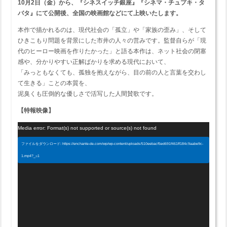
10月2日（金）から、『シネスイッチ銀座』『シネマ・チュプキ・タ
バタ』にて公開後、全国の映画館などにて上映いたします。
本作で描かれるのは、現代社会の「孤立」や「家族の歪み」、そして
ひきこもり問題を背景にした市井の人々の営みです。監督自らが「現
代のヒーロー映画を作りたかった」と語る本作は、ネット社会の閉塞
感や、分かりやすい正解ばかりを求める現代において、
「みっともなくても、孤独を抱えながら、目の前の人と言葉を交わし
て生きる」ことの本質を、
泥臭くも圧倒的な優しさで活写した人間賛歌です。
【特報映像】
動
Media error: Format(s) not supported or source(s) not found
画
ファイルをダウンロード: https://enchante-de.com/wp/wp-content/uploads/510eebacf5ed691f461ff184c9aabe9c-
プ
1.mp4?_=1
レ
ー
ヤ
ー