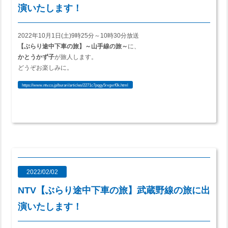
演いたします！
2022年10月1日(土)9時25分～10時30分放送
【ぶらり途中下車の旅】～山手線の旅～
に、
かとうかず子
が旅人します。
どうぞお楽しみに。
https://www.ntv.co.jp/burari/articles/2271c7pqgy5rxgxrf0k.html
2022/02/02
NTV【ぶらり途中下車の旅】武蔵野線の旅に出
演いたします！