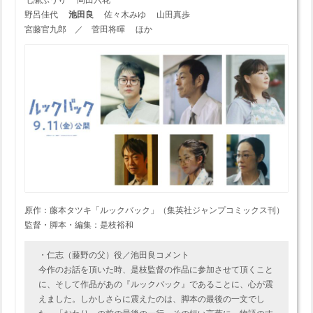
野呂佳代
池田良
佐々木みゆ 山田真歩
宮藤官九郎 ／ 菅田将暉 ほか
原作：藤本タツキ「ルックバック」（集英社ジャンプコミックス刊）
監督・脚本・編集：是枝裕和
・仁志（藤野の父）役／池田良コメント
今作のお話を頂いた時、是枝監督の作品に参加させて頂くこと
に、そして作品があの『ルックバック』であることに、心が震
えました。しかしさらに震えたのは、脚本の最後の一文でし