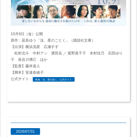
10月9日（金）公開
原作：凪良ゆう「汝、星のごとく」（講談社文庫）
【出演】横浜流星 広瀬すず
松村北斗 中村アン 濱田岳 ／ 尾野真千子 木村佳乃 石田ゆり
子 長谷川博己 ほか
【監督】藤井道人
【脚本】安達奈緒子
公式サイト：
映画「汝、星の如く」公式サイト
2026/07/31