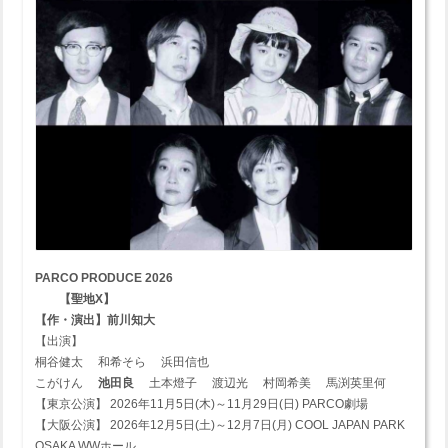
PARCO PRODUCE 2026
【聖地X】
【作・演出】前川知大
【出演】
桐谷健太 和希そら 浜田信也
こがけん
池田良
土本燈子 渡辺光 村岡希美 馬渕英里何
【東京公演】 2026年11月5日(木)～11月29日(日) PARCO劇場
【大阪公演】 2026年12月5日(土)～12月7日(月) COOL JAPAN PARK
OSAKA WWホール