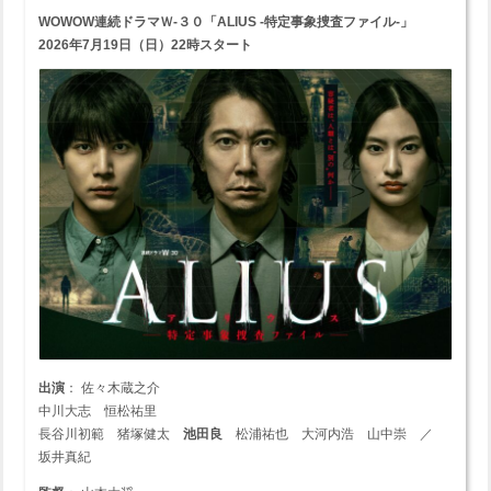
WOWOW連続ドラマＷ-３０「ALIUS -特定事象捜査ファイル-」
2026年7月19日（日）22時スタート
出演
： 佐々木蔵之介
中川大志 恒松祐里
長谷川初範 猪塚健太
池田良
松浦祐也 大河内浩 山中崇 ／
坂井真紀