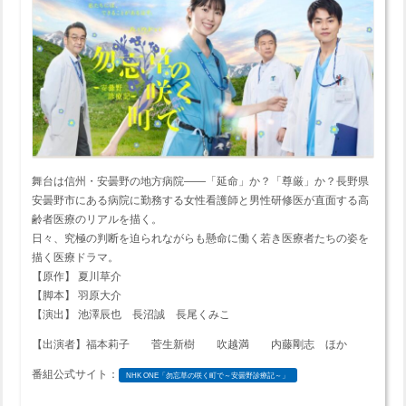
舞台は信州・安曇野の地方病院――「延命」か？「尊厳」か？長野県
安曇野市にある病院に勤務する女性看護師と男性研修医が直面する高
齢者医療のリアルを描く。
日々、究極の判断を迫られながらも懸命に働く若き医療者たちの姿を
描く医療ドラマ。
【原作】 夏川草介
【脚本】 羽原大介
【演出】 池澤辰也 長沼誠 長尾くみこ
【出演者】福本莉子 菅生新樹 吹越満 内藤剛志 ほか
番組公式サイト：
NHK ONE「勿忘草の咲く町で～安曇野診療記～」