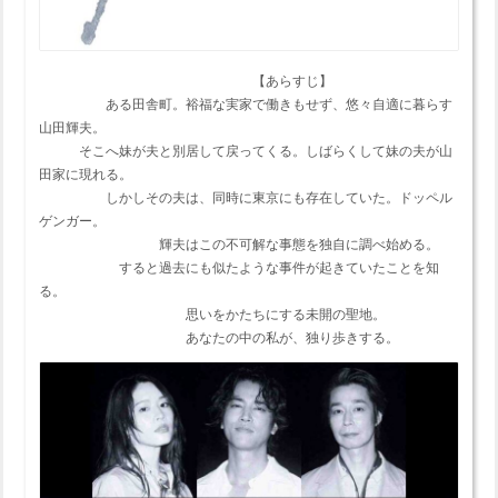
【あらすじ】
ある田舎町。裕福な実家で働きもせず、悠々自適に暮らす
山田輝夫。
そこへ妹が夫と別居して戻ってくる。しばらくして妹の夫が山
田家に現れる。
しかしその夫は、同時に東京にも存在していた。ドッペル
ゲンガー。
輝夫はこの不可解な事態を独自に調べ始める。
すると過去にも似たような事件が起きていたことを知
る。
思いをかたちにする未開の聖地。
あなたの中の私が、独り歩きする。