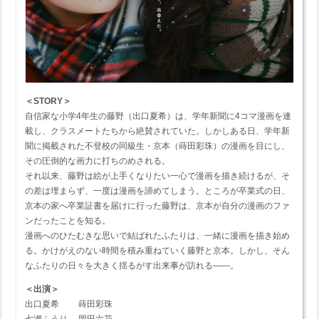
＜STORY＞
自信家な小学4年生の藤野（出口夏希）は、学年新聞に4コマ漫画を連
載し、クラスメートたちから絶賛されていた。しかしある日、学年新
聞に掲載された不登校の同級生・京本（蒔田彩珠）の漫画を目にし、
その圧倒的な画力に打ちのめされる。
それ以来、藤野は絵が上手くなりたい一心で漫画を描き続けるが、そ
の差は埋まらず、一度は漫画を諦めてしまう。ところが卒業式の日、
京本の家へ卒業証書を届けに行った藤野は、京本が自分の漫画のファ
ンだったことを知る。
漫画へのひたむきな思いで結ばれたふたりは、一緒に漫画を描き始め
る。かけがえのない時間を積み重ねていく藤野と京本。しかし、そん
なふたりの日々を大きく揺るがす出来事が訪れる――。
＜出演＞
出口夏希 蒔田彩珠
七瀬ふうり 岡田六花