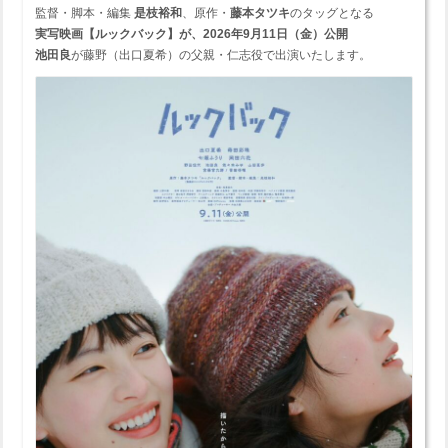
監督・脚本・編集
是枝裕和
、原作・
藤本タツキ
のタッグとなる
実写映画
【ルックバック】が、2026年9月11日（金）公開
池田良
が藤野（出口夏希）の父親・仁志役で出演いたします。