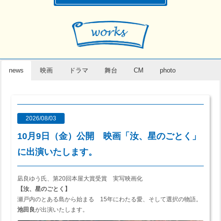
news
映画
ドラマ
舞台
CM
photo
2026/08/03
10月9日（金）公開 映画「汝、星のごとく」
に出演いたします。
凪良ゆう氏、第20回本屋大賞受賞 実写映画化
【汝、星のごとく】
瀬戸内のとある島から始まる 15年にわたる愛、そして選択の物語。
池田良
が出演いたします。