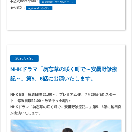
◆公式Instagram：
tx_drama9「リーガルビート」
◆公式X：
tx_drama9「公式X」
2026/07/28
NHKドラマ「勿忘草の咲く町で～安曇野診療
記～」第5、6話に出演いたします。
NHK BS 毎週日曜 21:00～
、
プレミアム4K 7月26日(日) スター
ト 毎週日曜22:00～放送中＜全8話＞
NHKドラマ「勿忘草の咲く町で～安曇野診療記～」
第5、6話に池田良
が出演いたします。