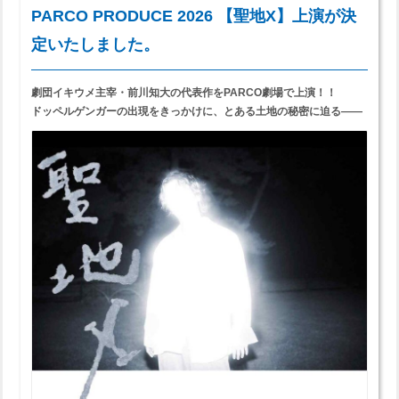
PARCO PRODUCE 2026 【聖地X】上演が決
定いたしました。
劇団イキウメ主宰・前川知大の代表作をPARCO劇場で上演！！
ドッペルゲンガーの出現をきっかけに、とある土地の秘密に迫る――