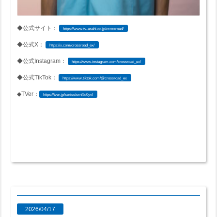
◆公式サイト：
https://www.tv-asahi.co.jp/crossroad/
◆公式
X
：
https://x.com/crossroad_ex/
◆公式
Instagram
：
https://www.instagram.com/crossroad_ex/
◆公式
TikTok
：
https://www.tiktok.com/@crossroad_ex
◆
TVer
：
https://tver.jp/series/srni5q0yvl
2026/04/17