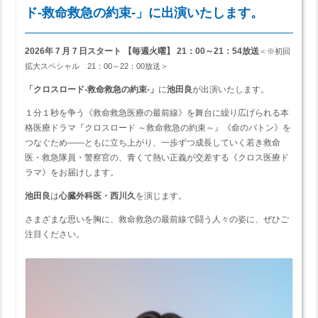
ド-救命救急の約束-」に出演いたします。
2026年７月７日スタート
【毎週火曜】 21：00～21：54
放送
＜※初回
拡大スペシャル 21：00～22：00放送＞
「クロスロード-救命救急の約束-」
に
池田良
が出演いたします。
１分１秒を争う《救命救急医療の最前線》を舞台に繰り広げられる本
格医療ドラマ『クロスロード ～救命救急の約束～』《命のバトン》を
つなぐため――ともに立ち上がり、一歩ずつ成長していく若き救命
医・救急隊員・警察官の、青くて熱い正義が交差する《クロス医療ド
ラマ》をお届けします。
池田良
は
心臓外科医・西川久
を演じます。
さまざまな思いを胸に、救命救急の最前線で闘う人々の姿に、ぜひご
注目ください。