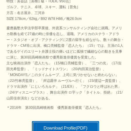
特技：英会話［英検1 級・TOEIC 950点］
ゴルフ、テニス、卓球、スキー、運転［普免］
方言：名古屋弁、三河弁
SIZE 178cm／62kg／B92 W78 H86／靴26.0cm
慶應義塾大学法学部卒業後、外資系コンサルティング会社に就職。アメリ
カ勤務を経て27歳の時に俳優を志し、退職。アメリカのステラ・アドラ
ー・スタジオ・オブ・アクティングに2度の留学を経ながら、数々の舞台・
ドラマ・CM等に出演。橋口亮輔監督「恋人たち」（15）では、主演の1人
であるゲイのエリート弁護士役の痛いほどに孤独で繊細な心の動きを見事
に演じ、第30回高崎映画祭で優秀新進俳優賞を受賞した。
主な映画出演作「恋人たち」（15/橋口亮輔監督）、「三つの光」（17/吉
田光希監督）、「ミッドナイトスワン」（20/内田英治監督）、
「MONDAYS／このタイムループ、上司に気づかせないと終わらない」
（22/竹林亮監督）、「岸辺露伴 ルーヴルへ行く」（23/渡辺一貴監督）、
ドラマ出演作「にじいろカルテ」（21/EX）、「フクロウと呼ばれた男」
（24/ディスニープラス）、舞台出演作 ロ字ック「タイトル、拒絶」（21/
山田佳奈演出）などがある。
＊2016年 第30回高崎映画祭 優秀新進俳優賞「恋人たち」
Download Profile(PDF)