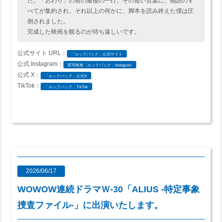
た。「おわり」の前の最後の一行。その短い言葉に、物語のす
べてが集約され、それ以上の何かに、脚本を読み終えた僕は圧
倒されました。
完成した映画を観るのが待ち遠しいです。
公式サイト URL：
「ルックバック」公式サイト
公式 Instagram：
実写映画「ルックバック」Instagram
公式 X：
「ルックバック」公式X
TikTok：
「ルックバック」TikTok
2026/06/17
WOWOW連続ドラマＷ-30「ALIUS -特定事象
捜査ファイル-」に出演いたします。