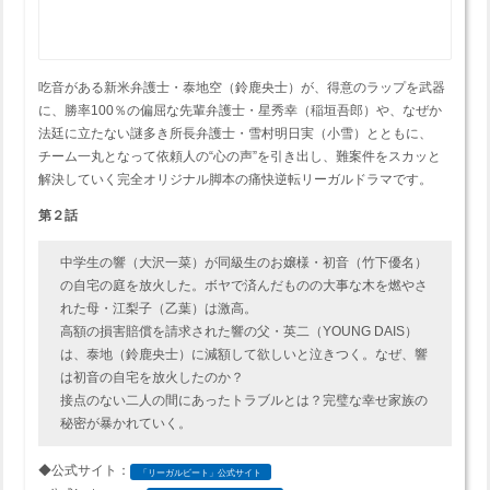
吃音がある新米弁護士・泰地空（鈴鹿央士）が、得意のラップを武器
に、勝率100％の偏屈な先輩弁護士・星秀幸（稲垣吾郎）や、なぜか
法廷に立たない謎多き所長弁護士・雪村明日実（小雪）とともに、
チーム一丸となって依頼人の“心の声”を引き出し、難案件をスカッと
解決していく完全オリジナル脚本の痛快逆転リーガルドラマです。
第２話
中学生の響（大沢一菜）が同級生のお嬢様・初音（竹下優名）
の自宅の庭を放火した。ボヤで済んだものの大事な木を燃やさ
れた母・江梨子（乙葉）は激高。
高額の損害賠償を請求された響の父・英二（YOUNG DAIS）
は、泰地（鈴鹿央士）に減額して欲しいと泣きつく。なぜ、響
は初音の自宅を放火したのか？
接点のない二人の間にあったトラブルとは？完璧な幸せ家族の
秘密が暴かれていく。
◆公式サイト：
「リーガルビート」公式サイト