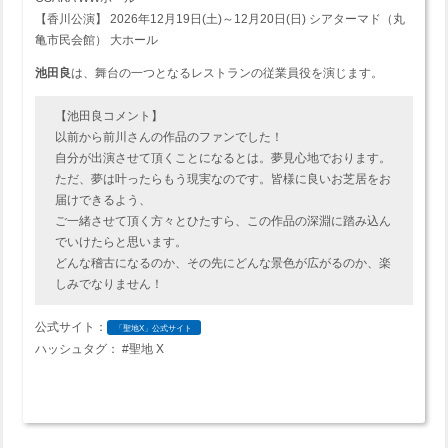
【香川公演】 2026年12月19日(土)～12月20日(日) シアターマド（丸
亀市民会館） 大ホール
池田良
は、舞台の一つとなるレストランの従業員役を演じます。
【池田良コメント】
以前から前川さんの作品のファンでした！
自分が出演させて頂くことになるとは。夢見心地でおります。
ただ、夢は叶ったらもう現実なのです。皆様に良いお芝居をお
届けできるよう、
ご一緒させて頂く方々とひたすら、この作品の深淵に踏み込ん
でいけたらと思います。
どんな稽古になるのか、その先にどんな景色が広がるのか、楽
しみでなりません！
公式サイト：
「聖地X」公式サイト
ハッシュタグ： #聖地 X