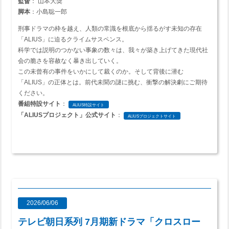
監督
： 山本大奨
脚本
：小島聡一郎
刑事ドラマの枠を越え、人類の常識を根底から揺るがす未知の存在
「ALIUS」に迫るクライムサスペンス。
科学では説明のつかない事象の数々は、我々が築き上げてきた現代社
会の脆さを容赦なく暴き出していく。
この未曾有の事件をいかにして裁くのか。そして背後に潜む
「ALIUS」の正体とは。前代未聞の謎に挑む、衝撃の解決劇にご期待
ください。
番組特設サイト
：
ALIUS特設サイト
「ALIUSプロジェクト」公式サイト
：
ALIUSプロジェクトサイト
2026/06/06
テレビ朝日系列 7月期新ドラマ「クロスロー