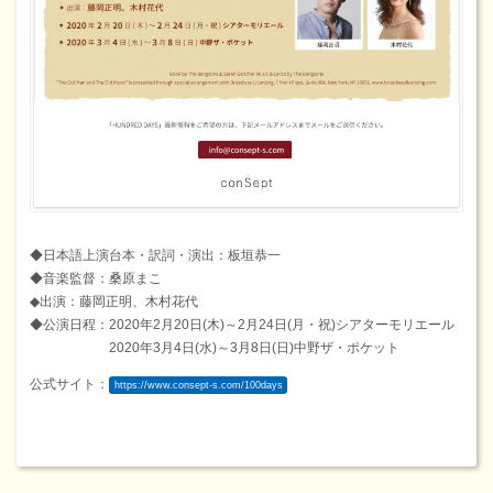
◆日本語上演台本・訳詞・演出：板垣恭一
◆音楽監督：桑原まこ
◆出演：藤岡正明、木村花代
◆公演日程：2020年2月20日(木)～2月24日(月・祝)シアターモリエール
2020年3月4日(水)～3月8日(日)中野ザ・ポケット
公式サイト：
https://www.consept-s.com/100days