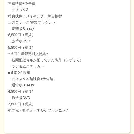
本編映像+予告編
・ディスク2
特典映像：メイキング、舞台挨拶
三方背ケース/特製ブックレット
・豪華版Blu-ray
6,800円（税抜）
・豪華版DVD
5,800円（税抜）
<初回生産限定封入特典>
・新聞配達青年が配っていた号外（レプリカ）
・ランダムステッカー
■通常版1枚組
・ディスク本編映像+予告編
・通常版Blu-ray
4,800円（税抜）
・通常版DVD
3,800円（税抜）
発売元・販売元：ネルケプランニング