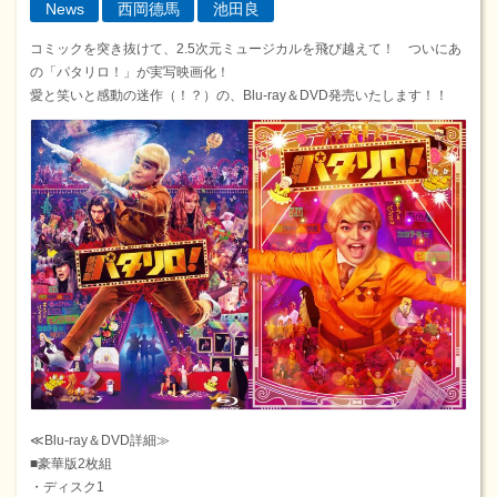
News
西岡德馬
池田良
コミックを突き抜けて、2.5次元ミュージカルを飛び越えて！ ついにあ
の「パタリロ！」が実写映画化！
愛と笑いと感動の迷作（！？）の、Blu-ray＆DVD発売いたします！！
≪Blu-ray＆DVD詳細≫
■豪華版2枚組
・ディスク1