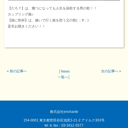
【だろ？】は、幾つになっても人生を謳歌する男の歌！！
カップリング曲♪
【娘に乾杯】は、嫁いで行く娘を想う父の歌( ；∀；)
是非お聴きください！！
«
前の記事へ
次の記事へ
»
│
News
一覧へ
│
株式会社enchante
154-0001 東京都世田谷区池尻3-21-2 アドルク303号
tel ＆ fax：03-3411-5577