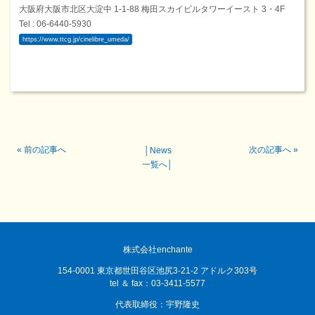
大阪府大阪市北区大淀中 1-1-88 梅田スカイビルタワーイースト 3・4F
Tel : 06-6440-5930
https://www.ttcg.jp/cinelibre_umeda/
«
前の記事へ
次の記事へ
»
│
News
一覧へ
│
株式会社enchante
154-0001 東京都世田谷区池尻3-21-2 アドルク303号
tel ＆ fax：03-3411-5577
代表取締役：宇野隆史