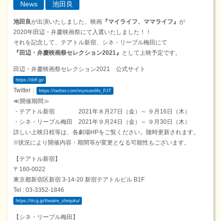
News
池田良
池田良
が出演いたしました、映画
『マイライフ、ママライフ』
が
2020年田辺・弁慶映画祭にて入選いたしました！！
それを記念して、テアトル新宿、シネ・リーブル梅田にて
『田辺・弁慶映画祭セレクション2021』
として上映予定です。
田辺・弁慶映画祭セレクション2021 公式サイト
https://tbff.jp/
Twitter：
https://twitter.com/mymomlife_PJT
≪開催期間≫
・テアトル新宿 2021年８月27日（金）～ ９月16日（木）
・シネ・リーブル梅田 2021年９月24日（金）～ ９月30日（木）
詳しい上映日程等は、各劇場HPをご覧ください。随時更新されます。
※状況により開催内容・期間等が変更となる可能性もございます。
【テアトル新宿】
〒160-0022
東京都新宿区新宿 3-14-20 新宿テアトルビル B1F
Tel : 03-3352-1846
https://ttcg.jp/theatre_shinjuku/
【シネ・リーブル梅田】