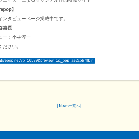
vepop】
インタビューページ掲載中です。
谷嘉長
ュー：小林淳一
ください。
egativepop.net/?p=16589&preview=1&_ppp=ae2cbb7ffb
│
News一覧へ
│