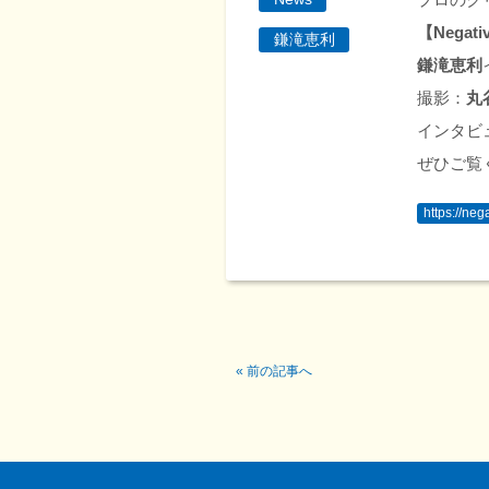
【Negati
鎌滝恵利
鎌滝恵利
撮影：
丸
インタビ
ぜひご覧
https://n
«
前の記事へ