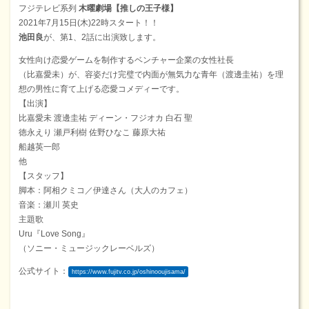
フジテレビ系列
木曜劇場【推しの王子様】
2021年7月15日(木)22時スタート！！
池田良
が、第1、2話に出演致します。
女性向け恋愛ゲームを制作するベンチャー企業の女性社長
（比嘉愛未）が、容姿だけ完璧で内面が無気力な青年（渡邊圭祐）を理
想の男性に育て上げる恋愛コメディーです。
【出演】
比嘉愛未 渡邊圭祐 ディーン・フジオカ 白石 聖
徳永えり 瀬戸利樹 佐野ひなこ 藤原大祐
船越英一郎
他
【スタッフ】
脚本：阿相クミコ／伊達さん（大人のカフェ）
音楽：瀬川 英史
主題歌
Uru『Love Song』
（ソニー・ミュージックレーベルズ）
公式サイト：
https://www.fujitv.co.jp/oshinooujisama/