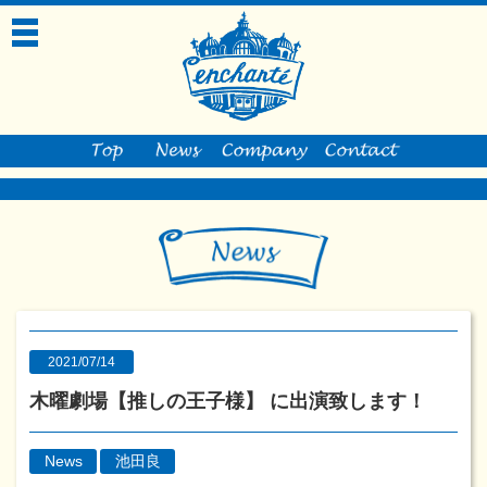
toggle
navigation
2021/07/14
木曜劇場【推しの王子様】 に出演致します！
News
池田良