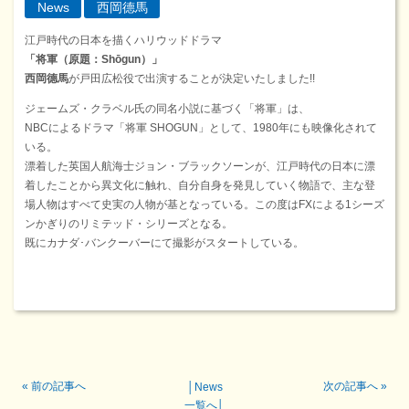
News
西岡德馬
江戸時代の日本を描くハリウッドドラマ
「将軍（原題：Shōgun）」
西岡德馬
が戸田広松役で出演することが決定いたしました!!
ジェームズ・クラベル氏の同名小説に基づく「将軍」は、
NBCによるドラマ「将軍 SHOGUN」として、1980年にも映像化されて
いる。
漂着した英国人航海士ジョン・ブラックソーンが、江戸時代の日本に漂
着したことから異文化に触れ、自分自身を発見していく物語で、主な登
場人物はすべて史実の人物が基となっている。この度はFXによる1シーズ
ンかぎりのリミテッド・シリーズとなる。
既にカナダ･バンクーバーにて撮影がスタートしている。
«
前の記事へ
次の記事へ
»
│
News
一覧へ
│