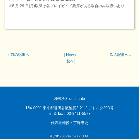
※8 月 29 日(月)以降は各プレイガイド残席がある場合のみ取扱いあり
«
前の記事へ
次の記事へ
»
│
News
一覧へ
│
株式会社enchante
154-0001 東京都世田谷区池尻3-21-2 アドルク303号
tel ＆ fax：03-3411-5577
代表取締役：宇野隆史
(C)2017 enchante Co.,Ltd.