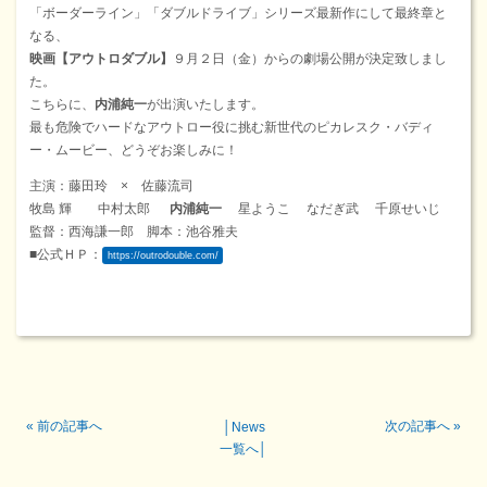
「ボーダーライン」「ダブルドライブ」シリーズ最新作にして最終章と
なる、
映画【アウトロダブル】
９月２日（金）からの劇場公開が決定致しまし
た。
こちらに、
内浦純一
が出演いたします。
最も危険でハードなアウトロー役に挑む新世代のピカレスク・バディ
ー・ムービー、どうぞお楽しみに！
主演：藤田玲 × 佐藤流司
牧島 輝 中村太郎
内浦純一
星ようこ なだぎ武 千原せいじ
監督：西海謙一郎 脚本：池谷雅夫
■公式ＨＰ：
https://outrodouble.com/
«
前の記事へ
次の記事へ
»
│
News
一覧へ
│