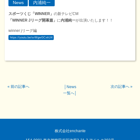
News
内浦純一
スポーツくじ「WINNER」
の新テレビCM
「WINNER Jリーグ開幕篇」
に
内浦純一
が出演いたします！！
winner jリーグ編
https://youtu.be/svWgwGCxkU4
«
前の記事へ
次の記事へ
»
│
News
一覧へ
│
株式会社enchante