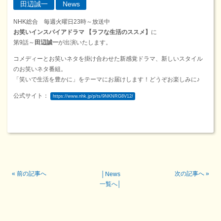
田辺誠一
News
NHK総合 毎週火曜日23時～放送中
お笑いインスパイアドラマ
【ラフな生活のススメ】
に
第9話～
田辺誠一
が出演いたします。
コメディーとお笑いネタを掛け合わせた新感覚ドラマ、新しいスタイル
のお笑いネタ番組。
「笑いで生活を豊かに」をテーマにお届けします！どうぞお楽しみに♪
公式サイト：
https://www.nhk.jp/p/ts/9NKNRG8V12/
«
前の記事へ
次の記事へ
»
│
News
一覧へ
│