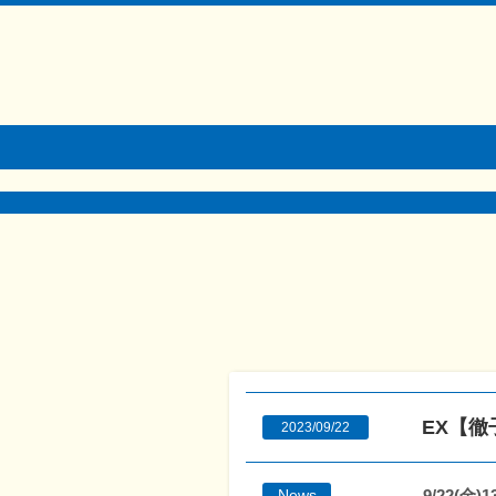
EX【
2023/09/22
9/22(金)
News