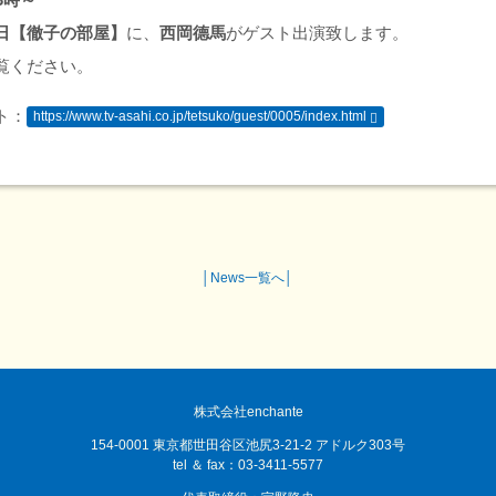
日【徹子の部屋】
に、
西岡德馬
がゲスト出演致します。
覧ください。
ト：
https://www.tv-asahi.co.jp/tetsuko/guest/0005/index.html
│
News一覧へ
│
株式会社enchante
154-0001 東京都世田谷区池尻3-21-2 アドルク303号
tel ＆ fax：03-3411-5577