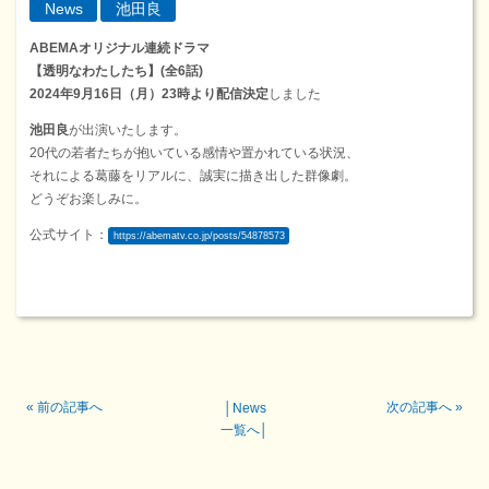
News
池田良
ABEMAオリジナル連続ドラマ
【透明なわたしたち】(全6話)
2024年9月16日（月）23時より配信決定
しました
池田良
が出演いたします。
20代の若者たちが抱いている感情や置かれている状況、
それによる葛藤をリアルに、誠実に描き出した群像劇。
どうぞお楽しみに。
公式サイト：
https://abematv.co.jp/posts/54878573
«
前の記事へ
次の記事へ
»
│
News
一覧へ
│