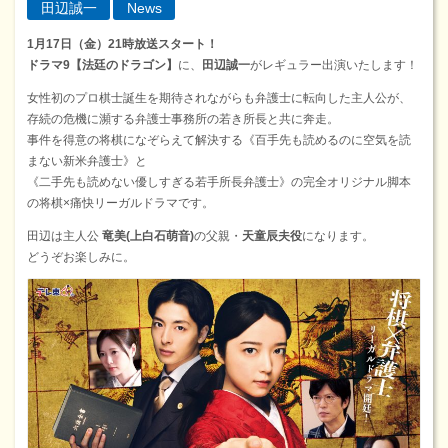
田辺誠一
News
1月17日（金）21時放送スタート！
ドラマ9【法廷のドラゴン】
に、
田辺誠一
がレギュラー出演いたします！
女性初のプロ棋士誕生を期待されながらも弁護士に転向した主人公が、
存続の危機に瀕する弁護士事務所の若き所長と共に奔走。
事件を得意の将棋になぞらえて解決する《百手先も読めるのに空気を読
まない新米弁護士》と
《二手先も読めない優しすぎる若手所長弁護士》の完全オリジナル脚本
の将棋×痛快リーガルドラマです。
田辺は主人公
竜美(上白石萌音)
の父親・
天童辰夫役
になります。
どうぞお楽しみに。