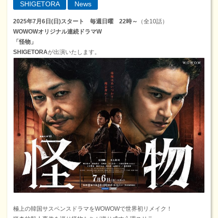
SHIGETORA
News
2025年7月6日(日)スタート 毎週日曜 22時～
（全10話）
WOWOWオリジナル連続ドラマW
「怪物」
SHIGETORA
が出演いたします。
極上の韓国サスペンスドラマをWOWOWで世界初リメイク！