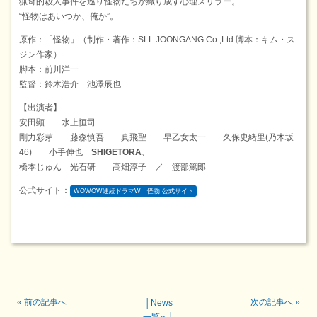
猟奇的殺人事件を巡り怪物たちが織り成す心理スリラー。
“怪物はあいつか、俺か”。
原作：「怪物」（制作・著作：SLL JOONGANG Co.,Ltd 脚本：キム・ス
ジン作家）
脚本：前川洋一
監督：鈴木浩介 池澤辰也
【出演者】
安田顕 水上恒司
剛力彩芽 藤森慎吾 真飛聖 早乙女太一 久保史緒里(乃木坂
46) 小手伸也
SHIGETORA
、
橋本じゅん 光石研 高畑淳子 ／ 渡部篤郎
公式サイト：
WOWOW連続ドラマW 怪物 公式サイト
«
前の記事へ
次の記事へ
»
│
News