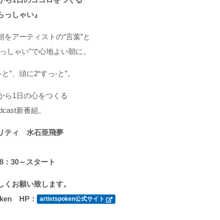
らっしゃい』
朝をアーティストの“言葉”と
らっしゃい”で心地よい朝に。
-と”、頭に2“すっ-と”。
分から1日の心をつくる
dcast新番組。
ナリティ
水石亜飛夢
）8：30～スタート
しくお願い致します。
poken HP：
artistspoken公式サイト