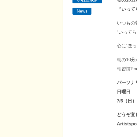
『いって
News
いつもの
“いって
心に“ほっ
朝の10
朝習慣Po
パーソ
日曜日
7/6（日
どうぞ宜
Artists