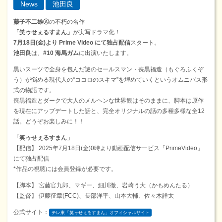
News
池田良
藤子不二雄Ⓐ
の不朽の名作
「笑ゥせぇるすまん」
が実写ドラマ化！
7月18日(金)より Prime Video にて独占配信
スタート。
池田良
は、
#10 海馬ガム
に出演いたします。
黒いスーツで全身を包んだ謎のセールスマン・喪黒福造（もぐろふくぞ
う）が悩める現代人の“ココロのスキマ”を埋めていくというオムニバス形
式の物語です。
喪黒福造とダークで大人のメルヘンな世界観はそのままに、脚本は原作
を現在にアップデートした話と、完全オリジナルの話の多種多様な全12
話。どうぞお楽しみに！！
「笑ゥせぇるすまん」
【配信】 2025年7月18日(金)0時より動画配信サービス「PrimeVideo」
にて独占配信
*作品の視聴には会員登録が必要です。
【脚本】 宮藤官九郎、マギー、細川徹、岩崎う大（かもめんたる）
【監督】 伊藤征章(FCC)、長部洋平、山本大輔、佐々木詳太
公式サイト：
テレ東「笑ゥせぇるすまん」オフィシャルサイト