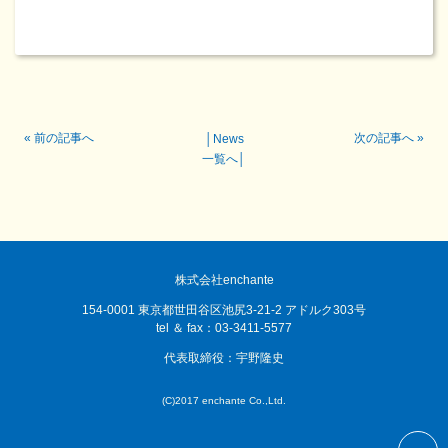
«
前の記事へ
次の記事へ
»
│
News
一覧へ
│
株式会社enchante
154-0001 東京都世田谷区池尻3-21-2 アドルク303号
tel ＆ fax：03-3411-5577
代表取締役：宇野隆史
(C)2017 enchante Co.,Ltd.