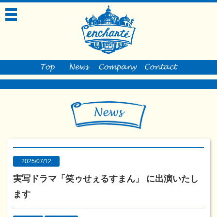
toggle
navigation
2025/07/12
実写ドラマ「笑ゥせぇるすまん」 に出演いたし
ます