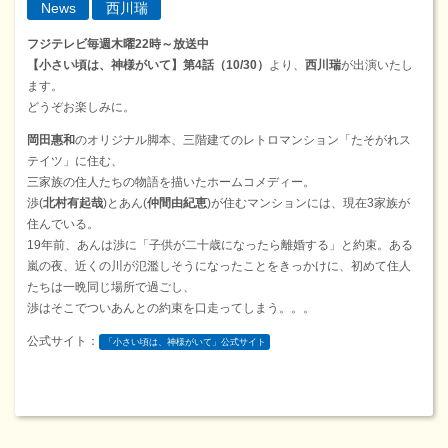
News
西川瑞
フジテレビ毎週木曜22時～放送中
【小さい頃は、神様がいて】
第4話（10/30）
より、
西川瑞
が出演いたし
ます。
どうぞお楽しみに。
岡田惠和
のオリジナル脚本、三階建てのレトロマンション「たそがれス
テイツ」に住む、
三家族の住人たちの物語を描いたホームコメディー。
渉(
北村有起哉
)とあん(
仲間由紀恵
)が住むマンションには、現在3家族が
住んでいる。
19年前、あんは渉に「子供が二十歳になったら離婚する」と約束。ある
嵐の夜、近くの川が氾濫しそうになったことをきっかけに、初めて住人
たちは一晩同じ場所で過ごし、
渉はそこでついあんとの約束を口走ってしまう。。。
公式サイト：
「小さい頃は、神様がいて」公式サイト