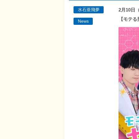
2月10日
水石亜飛夢
【モテる
News