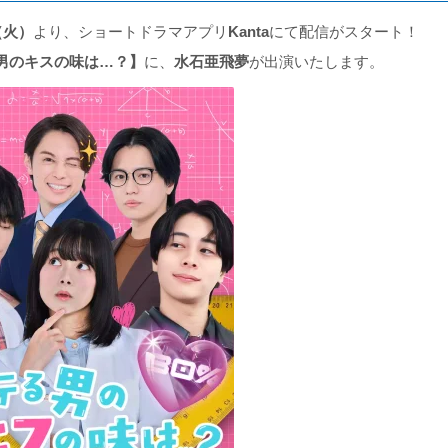
（火）
より、ショートドラマアプリ
Kanta
にて配信がスタート！
男のキスの味は…？】
に、
水石亜飛夢
が出演いたします。