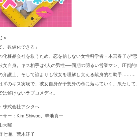
じ＞
て、数値化できる」
の化粧品会社を救うため、恋を信じない女性科学者・本宮春子が“恋
彼女自身。キス相手は4人の男性──同期の明るい営業マン、圧倒
の弁護士、そして誰よりも彼女を理解し支える献身的な助手………
はずのキス実験で、彼女自身が予想外の恋に落ちていく。果たして
では解けないラブコメディ。
：株式会社アシタへ
サー：Kim Shiwoo、寺地真一
山大暉
野七瀬、荒木澪子