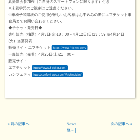
真撮影会参加権（ご自身のスマートフォンに限ります）付き
※未就学児のご観劇はご遠慮ください。
※車椅子等階段のご使用が難しいお客様はお申込みの際にエフチケット事
務局までお問い合わせください。
◆チケット発売日◆
先行販売（抽選）4月3日(金)18：00～4月12日(日)23：59 ※4月14日
(火）当落発表
販売サイト エフチケット
https://www.f-ticket.com/
一般販売（先着）4月25日(土)21：00～
販売サイト
エフチケット
https://www.f-ticket.com/
カンフェティ
http://confetti-web.com/@/shingidan/
«
前の記事へ
次の記事へ
»
│
News
一覧へ
│