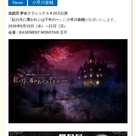
News
小早川俊輔
進戯団 夢命クラシックス＃28.5公演
「紅の月に導かれシは千年のー」
に
小早川俊輔
が出演いたします。
2026年6月10日（水）～21日（日）
会場：BASEMENT MONSTAR 王子