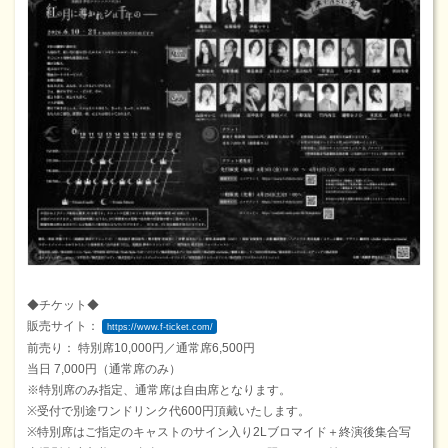
◆チケット◆
販売サイト：
https://www.f-ticket.com/
前売り： 特別席10,000円／通常席6,500円
当日 7,000円（通常席のみ）
※特別席のみ指定、通常席は自由席となります。
※受付で別途ワンドリンク代600円頂戴いたします。
※特別席はご指定のキャストのサイン入り2Lブロマイド＋終演後集合写