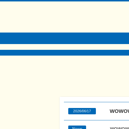
WOWO
2026/06/17
WOWOW
News