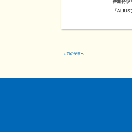
番組特設
「ALI
«
前の記事へ