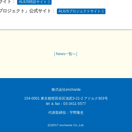
サイト
：
ALIUS特設サイト
USプロジェクト」公式サイト
：
ALIUSプロジェクトサイト
│
News一覧へ
│
株式会社enchante
154-0001 東京都世田谷区池尻3-21-2 アドルク303号
tel ＆ fax：03-3411-5577
代表取締役：宇野隆史
(C)2017 enchante Co.,Ltd.