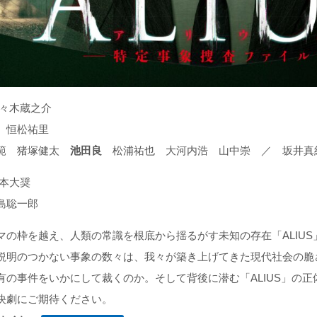
佐々木蔵之介
 恒松祐里
範 猪塚健太
池田良
松浦祐也 大河内浩 山中崇 ／ 坂井真
山本大奨
島聡一郎
マの枠を越え、人類の常識を根底から揺るがす未知の存在「ALIU
説明のつかない事象の数々は、我々が築き上げてきた現代社会の脆
有の事件をいかにして裁くのか。そして背後に潜む「ALIUS」の
決劇にご期待ください。