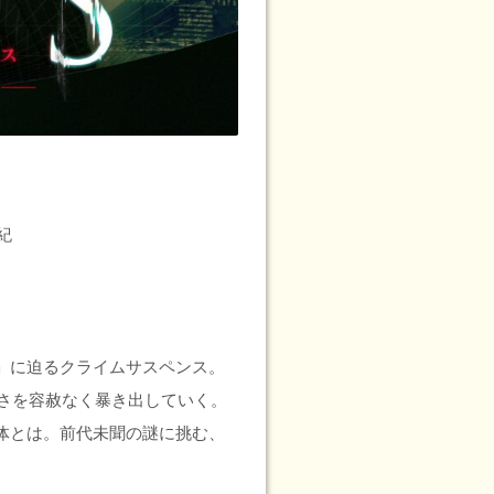
紀
S」に迫るクライムサスペンス。
さを容赦なく暴き出していく。
正体とは。前代未聞の謎に挑む、