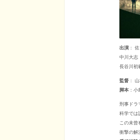
出演
： 
中川大志
長谷川初
監督
： 
脚本
：小
刑事ドラ
科学では
この未曾
衝撃の解