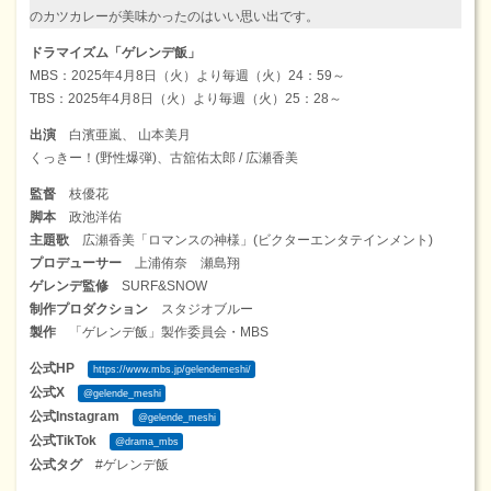
のカツカレーが美味かったのはいい思い出です。
ドラマイズム「ゲレンデ飯」
MBS：2025年4月8日（火）より毎週（火）24：59～
TBS：2025年4月8日（火）より毎週（火）25：28～
出演
白濱亜嵐、 山本美月
くっきー！(野性爆弾)、古舘佑太郎 / 広瀬香美
監督
枝優花
脚本
政池洋佑
主題歌
広瀬香美「ロマンスの神様」(ビクターエンタテインメント)
プロデューサー
上浦侑奈 瀬島翔
ゲレンデ監修
SURF&SNOW
制作プロダクション
スタジオブルー
製作
「ゲレンデ飯」製作委員会・MBS
公式HP
https://www.mbs.jp/gelendemeshi/
公式X
@gelende_meshi
公式Instagram
@gelende_meshi
公式TikTok
@drama_mbs
公式タグ
#ゲレンデ飯