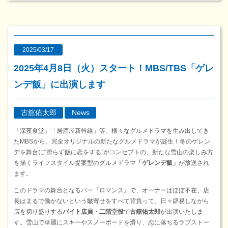
2025/03/17
2025年4月8日（火）スタート！MBS/TBS「ゲレ
ンデ飯」に出演します
古舘佑太郎
News
「深夜食堂」「居酒屋新幹線」等、様々なグルメドラマを生み出してき
たMBSから、完全オリジナルの新たなグルメドラマが誕生！冬のゲレン
デを舞台に“滑らず飯に恋をする”がコンセプトの、新たな雪山の楽しみ方
を描くライフスタイル提案型のグルメドラマ
「ゲレンデ飯」
が放送され
ます。
このドラマの舞台となるバー『ロマンス』で、オーナーはほぼ不在、店
長はまるで働かないという皺寄せをすべて背負って、日々辟易しながら
店を切り盛りする
バイト店員・二階堂役
で
古舘佑太郎
が出演いたしま
す。雪山で華麗にスキーやスノーボードを滑り、恋に落ちるラブストー