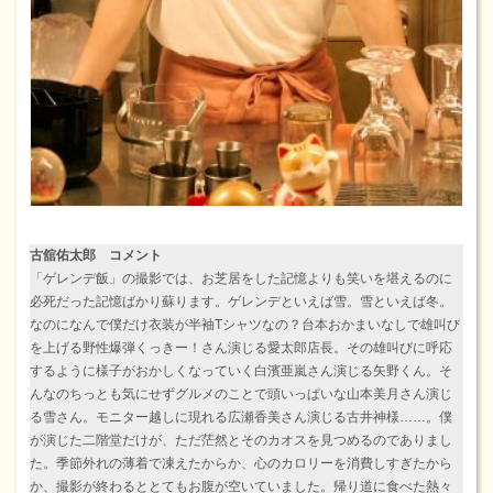
古舘佑太郎 コメント
「ゲレンデ飯」の撮影では、お芝居をした記憶よりも笑いを堪えるのに
必死だった記憶ばかり蘇ります。ゲレンデといえば雪。雪といえば冬。
なのになんで僕だけ衣装が半袖Tシャツなの？台本おかまいなしで雄叫び
を上げる野性爆弾くっきー！さん演じる愛太郎店長。その雄叫びに呼応
するように様子がおかしくなっていく白濱亜嵐さん演じる矢野くん。そ
んなのちっとも気にせずグルメのことで頭いっぱいな山本美月さん演じ
る雪さん。モニター越しに現れる広瀬香美さん演じる古井神様……。僕
が演じた二階堂だけが、ただ茫然とそのカオスを見つめるのでありまし
た。季節外れの薄着で凍えたからか、心のカロリーを消費しすぎたから
か、撮影が終わるととてもお腹が空いていました。帰り道に食べた熱々