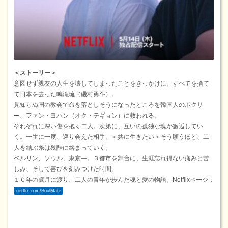
＜ストーリー＞
意図せず親友の人生を壊してしまったことをきっかけに、すべてを捨て
て日本を去った鳴滝琉（磯村勇斗）。
見知らぬ国の教会で命を落としそうになったところを韓国人のボクサ
ー、ファン・ヨハン（オク・テギョン）に救われる。
それぞれに深い傷を抱く二人。次第に、互いの孤独な魂が邂逅してい
く。一生に一度、巡り会えた相手。＜共に生きたい＞そう願うほど、二
人を結ぶ糸は残酷に絡まっていく。
ベルリン、ソウル、東京―。３都市を舞台に、生涯忘れ得ない痛みと苦
しみ、そして喜びを刻みつけた時間。
１０年の歳月に渡り、二人の青年が歩んだ魂と愛の物語。Netflixページ：
netflix.com/SoulMate