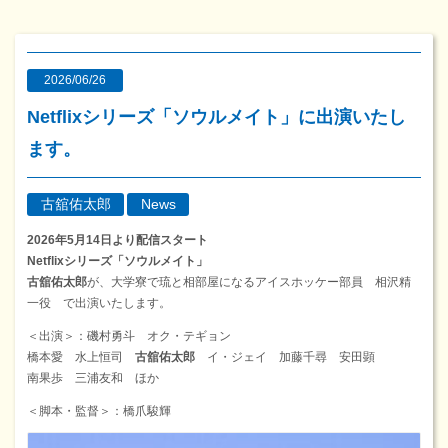
2026/06/26
Netflixシリーズ「ソウルメイト」に出演いたし
ます。
古舘佑太郎
News
2026年5月14日より配信スタート
Netflixシリーズ「ソウルメイト」
古舘佑太郎
が、大学寮で琉と相部屋になるアイスホッケー部員 相沢精
一役 で出演いたします。
＜出演＞：磯村勇斗 オク・テギョン
橋本愛 水上恒司
古舘佑太郎
イ・ジェイ 加藤千尋 安田顕
南果歩 三浦友和 ほか
＜脚本・監督＞：橋爪駿輝