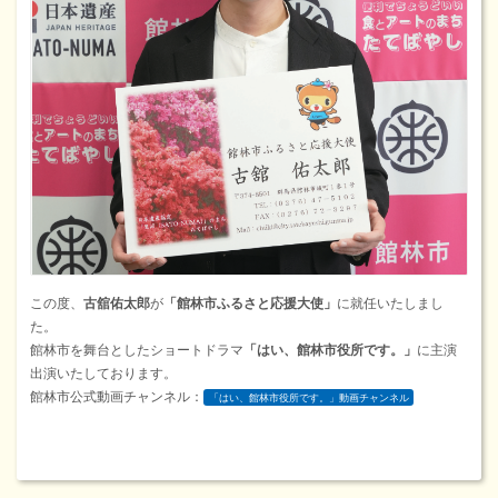
この度、
古舘佑太郎
が
「館林市ふるさと応援大使」
に就任いたしまし
た。
館林市を舞台としたショートドラマ
「はい、館林市役所です。」
に主演
出演いたしております。
館林市公式動画チャンネル：
「はい、館林市役所です。」動画チャンネル