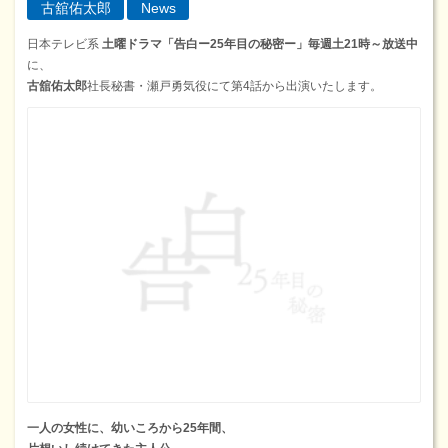
古舘佑太郎
News
日本テレビ系
土曜ドラマ「告白ー25年目の秘密ー」毎週土21時～放送中
に、
古舘佑太郎
社長秘書・瀬戸勇気役にて第4話から出演いたします。
一人の女性に、幼いころから25年間、