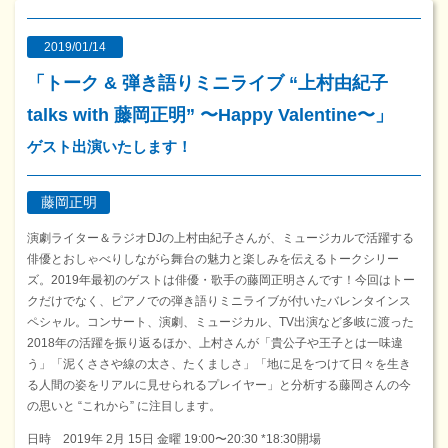
2019/01/14
「トーク & 弾き語りミニライブ “上村由紀子
talks with 藤岡正明” 〜Happy Valentine〜」
ゲスト出演いたします！
藤岡正明
演劇ライター＆ラジオDJの上村由紀子さんが、ミュージカルで活躍する
俳優とおしゃべりしながら舞台の魅力と楽しみを伝えるトークシリー
ズ。2019年最初のゲストは俳優・歌手の藤岡正明さんです！今回はトー
クだけでなく、ピアノでの弾き語りミニライブが付いたバレンタインス
ペシャル。コンサート、演劇、ミュージカル、TV出演など多岐に渡った
2018年の活躍を振り返るほか、上村さんが「貴公子や王子とは一味違
う」「泥くささや線の太さ、たくましさ」「地に足をつけて日々を生き
る人間の姿をリアルに見せられるプレイヤー」と分析する藤岡さんの今
の思いと “これから” に注目します。
日時 2019年 2月 15日 金曜 19:00〜20:30 *18:30開場