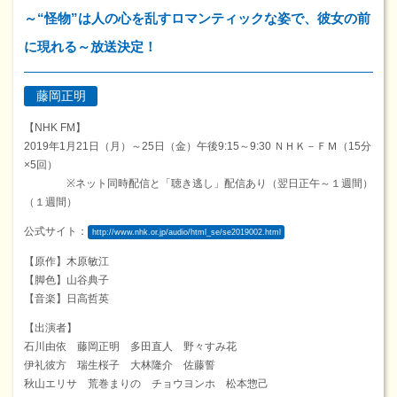
～“怪物”は人の心を乱すロマンティックな姿で、彼女の前
に現れる～放送決定！
藤岡正明
【NHK FM】
2019年1月21日（月）～25日（金）午後9:15～9:30 ＮＨＫ－ＦＭ（15分
×5回）
※ネット同時配信と「聴き逃し」配信あり（翌日正午～１週間）
（１週間）
公式サイト：
http://www.nhk.or.jp/audio/html_se/se2019002.html
【原作】木原敏江
【脚色】山谷典子
【音楽】日高哲英
【出演者】
石川由依 藤岡正明 多田直人 野々すみ花
伊礼彼方 瑞生桜子 大林隆介 佐藤誓
秋山エリサ 荒巻まりの チョウヨンホ 松本惣己