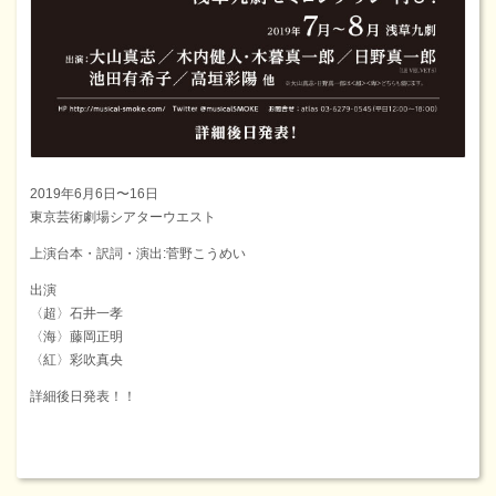
2019年6月6日〜16日
東京芸術劇場シアターウエスト
上演台本・訳詞・演出:菅野こうめい
出演
〈超〉石井一孝
〈海〉藤岡正明
〈紅〉彩吹真央
詳細後日発表！！