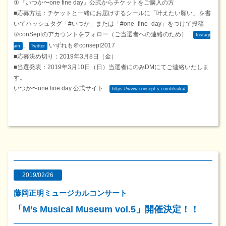
①『いつか〜one fine day』公式からチケットをご購入の方
■応募方法：チケットと一緒にお届けするシールに「叶えたい願い」を書
いてハッシュタグ「#いつか」または「#one_fine_day」をつけて投稿
②conSeptのアカウントをフォロー（ご当選者への連絡のため）
Instagr
、
いずれも＠consept2017
am
Twitter
■応募決め切り：2019年3月8日（金）
■当選発表：2019年3月10日（日）当選者にのみDMにてご連絡いたしま
す。
いつか〜one fine day 公式サイト
https://www.consept-s.com/itsuka/
2019/02/26
藤岡正明ミュージカルコンサート
「M’s Musical Museum vol.5」開催決定！！