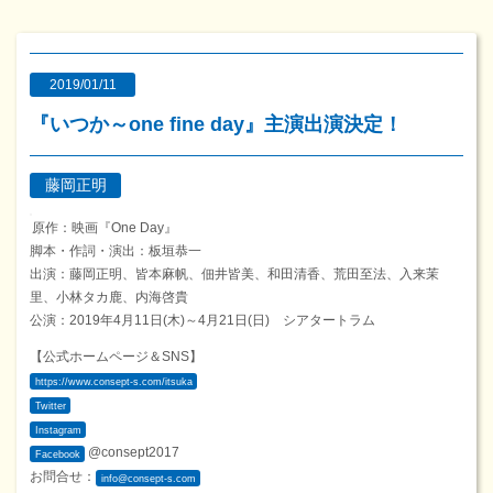
2019/01/11
『いつか～one fine day』主演出演決定！
藤岡正明
原作：映画『One Day』
脚本・作詞・演出：板垣恭一
出演：藤岡正明、皆本麻帆、佃井皆美、和田清香、荒田至法、入来茉
里、小林タカ鹿、内海啓貴
公演：2019年4月11日(木)～4月21日(日) シアタートラム
【公式ホームページ＆SNS】
https://www.consept-s.com/itsuka
Twitter
Instagram
@consept2017
Facebook
お問合せ：
info@consept-s.com