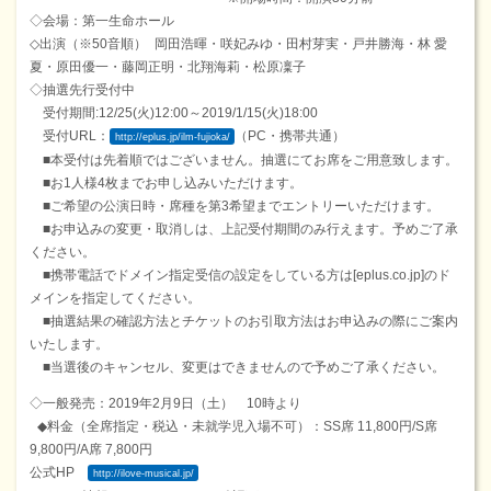
◇会場：第一生命ホール
◇出演（※50音順） 岡田浩暉・咲妃みゆ・田村芽実・戸井勝海・林 愛
夏・原田優一・藤岡正明・北翔海莉・松原凜子
◇抽選先行受付中
受付期間:12/25(火)12:00～2019/1/15(火)18:00
受付URL：
（PC・携帯共通）
http://eplus.jp/ilm-fujioka/
■本受付は先着順ではございません。抽選にてお席をご用意致します。
■お1人様4枚までお申し込みいただけます。
■ご希望の公演日時・席種を第3希望までエントリーいただけます。
■お申込みの変更・取消しは、上記受付期間のみ行えます。予めご了承
ください。
■携帯電話でドメイン指定受信の設定をしている方は[eplus.co.jp]のド
メインを指定してください。
■抽選結果の確認方法とチケットのお引取方法はお申込みの際にご案内
いたします。
■当選後のキャンセル、変更はできませんので予めご了承ください。
◇一般発売：2019年2月9日（土） 10時より
◆料金（全席指定・税込・未就学児入場不可）：SS席 11,800円/S席
9,800円/A席 7,800円
公式HP
http://ilove-musical.jp/