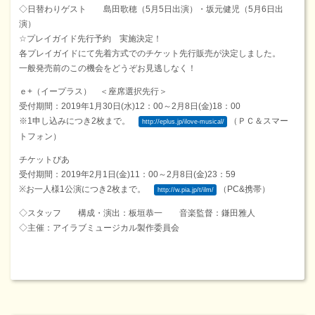
◇日替わりゲスト 島田歌穂（5月5日出演）・坂元健児（5月6日出
演）
☆プレイガイド先行予約 実施決定！
各プレイガイドにて先着方式でのチケット先行販売が決定しました。
一般発売前のこの機会をどうぞお見逃しなく！
ｅ+（イープラス） ＜座席選択先行＞
受付期間：2019年1月30日(水)12：00～2月8日(金)18：00
※1申し込みにつき2枚まで。
（ＰＣ＆スマー
http://eplus.jp/ilove-musical/
トフォン）
チケットぴあ
受付期間：2019年2月1日(金)11：00～2月8日(金)23：59
※お一人様1公演につき2枚まで。
（PC&携帯）
http://w.pia.jp/t/ilm/
◇スタッフ 構成・演出：板垣恭一 音楽監督：鎌田雅人
◇主催：アイラブミュージカル製作委員会