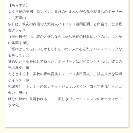
【あらすじ】
１９世紀の英国、ロンドン。貴族の生まれながら孤児院育ちのポーリー
ン（石川由
依）は、親友の葬儀で人気詩人バイロン（藤岡正明）と出会う。亡き親
友グレイス
（瑞生桜子）は、誰かと熱烈な恋に落ち幸福の極みにいたのに、にわか
に体調を崩し
「怪物はこの世にいるかもしれないわ、人の心を乱すロマンティックな
姿をして」と
謎めいた言葉を残して逝った。ポーリーンはバイロンとともに、彼女の
死の真相に迫
ろうとする中、美貌の青年貴族トレミー（多田直人）、訳ありげな医師
ケインズ（伊
礼彼方）、トレミーの姉レディ・ジェラルダイン（野々すみ花）らと出
会い、思いが
けない運命に見舞われる……。美しきゴシック・ロマンのオーディオド
ラマ化。