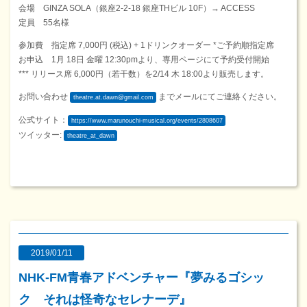
会場 GINZA SOLA（銀座2-2-18 銀座THビル 10F）→ ACCESS
定員 55名様
参加費 指定席 7,000円 (税込) + 1ドリンクオーダー *ご予約順指定席
お申込 1月 18日 金曜 12:30pmより、専用ページにて予約受付開始
*** リリース席 6,000円（若干数）を2/14 木 18:00より販売します。
お問い合わせ
までメールにてご連絡ください。
theatre.at.dawn@gmail.com
公式サイト：
https://www.marunouchi-musical.org/events/2808607
ツイッター:
theatre_at_dawn
2019/01/11
NHK-FM青春アドベンチャー『夢みるゴシッ
ク それは怪奇なセレナーデ』