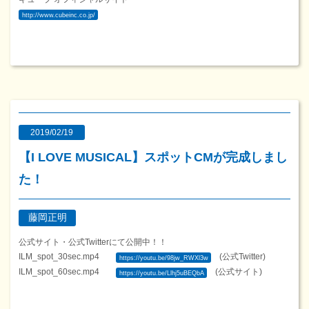
http://www.cubeinc.co.jp/
2019/02/19
【I LOVE MUSICAL】スポットCMが完成しまし
た！
藤岡正明
公式サイト・公式Twitterにて公開中！！
ILM_spot_30sec.mp4
(公式Twitter)
https://youtu.be/98jw_RWXl3w
ILM_spot_60sec.mp4
(公式サイト)
https://youtu.be/Llhj5uBEQbA