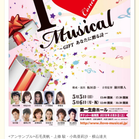
<アンサンブル>石毛美帆・上條 駿・小島亜莉沙・横山達夫