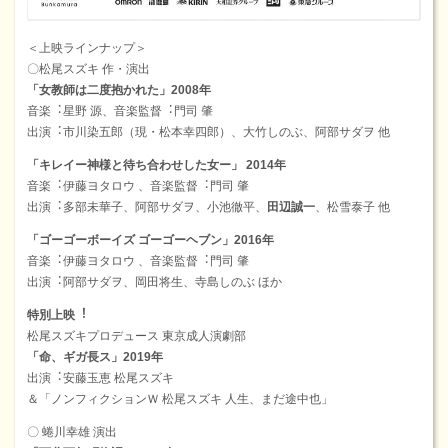
＜上映ラインナップ＞
〇松尾スズキ 作・演出
「⼥教師は⼆度抱かれた」2008年
⾳楽︓星野 源、⾳楽監督︓門司 肇
出演︓市川染五郎（現・松本幸四郎）、⼤⽵しのぶ、阿部サダヲ 他
「キレイー神様と待ち合わせした⼥ー」 2014年
⾳楽︓伊藤ヨタロウ 、⾳楽監督︓門司 肇
出演︓多部未華⼦、阿部サダヲ、⼩池徹平、
⽥辺誠⼀
、松雪泰⼦ 他
「ゴーゴーボーイズ ゴーゴーヘブン」2016年
⾳楽︓伊藤ヨタロウ 、⾳楽監督︓門司 肇
出演︓阿部サダヲ、岡⽥将⽣、寺島しのぶ ほか
特別上映︕
松尾スズキプロデュース 東京成⼈演劇部
「命、ギガ⻑ス」2019年
出演︓安藤⽟恵 松尾スズキ
＆「ノンフィクションＷ 松尾スズキ ⼈⽣、まだ途中也」
〇 蜷川幸雄 演出