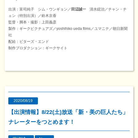
出演：富司純子 シム・ウンギョン／
田辺誠一
清水綋治／チャン・チ
ェン（特別出演）／鈴木京香
監督・脚本・撮影：上田義彦
製作：ギークピクチュアズ／yoshihiko ueda films／ユマニテ／朝日新聞
社
配給：ビターズ・エンド
制作プロダクション：ギークサイト
2020/08/19
【出演情報】8/22(土)放送「新・美の巨人たち」
ナレーターをつとめます！