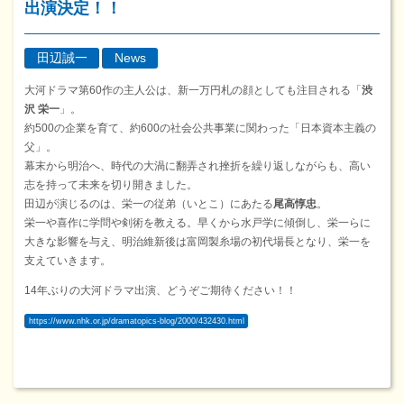
出演決定！！
田辺誠一
News
大河ドラマ第60作の主人公は、新一万円札の顔としても注目される「
渋
沢 栄一
」。
約500の企業を育て、約600の社会公共事業に関わった「日本資本主義の
父」。
幕末から明治へ、時代の大渦に翻弄され挫折を繰り返しながらも、高い
志を持って未来を切り開きました。
田辺が演じるのは、栄一の従弟（いとこ）にあたる
尾高惇忠
。
栄一や喜作に学問や剣術を教える。早くから水戸学に傾倒し、栄一らに
大きな影響を与え、明治維新後は富岡製糸場の初代場長となり、栄一を
支えていきます。
14年ぶりの大河ドラマ出演、どうぞご期待ください！！
https://www.nhk.or.jp/dramatopics-blog/2000/432430.html