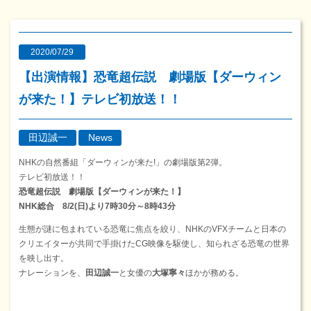
2020/07/29
【出演情報】恐竜超伝説 劇場版【ダーウィン
が来た！】テレビ初放送！！
田辺誠一
News
NHKの自然番組「ダーウィンが来た!」の劇場版第2弾。
テレビ初放送！！
恐竜超伝説 劇場版【ダーウィンが来た！】
NHK総合 8/2(日)より7時30分～8時43分
生態が謎に包まれている恐竜に焦点を絞り、NHKのVFXチームと日本の
クリエイターが共同で手掛けたCG映像を駆使し、知られざる恐竜の世界
を映し出す。
ナレーションを、
田辺誠一
と女優の
大塚寧々
ほかが務める。