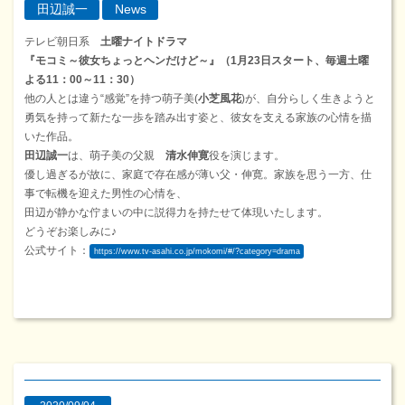
田辺誠一
News
テレビ朝日系
土曜ナイトドラマ
『モコミ～彼女ちょっとヘンだけど～』（1月23日スタート、毎週土曜
よる11：00～11：30）
他の人とは違う“感覚”を持つ萌子美(
小芝風花
)が、自分らしく生きようと
勇気を持って新たな一歩を踏み出す姿と、彼女を支える家族の心情を描
いた作品。
田辺誠一
は、萌子美の父親
清水伸寛
役を演じます。
優し過ぎるが故に、家庭で存在感が薄い父・伸寛。家族を思う一方、仕
事で転機を迎えた男性の心情を、
田辺が静かな佇まいの中に説得力を持たせて体現いたします。
どうぞお楽しみに♪
公式サイト：
https://www.tv-asahi.co.jp/mokomi/#/?category=drama