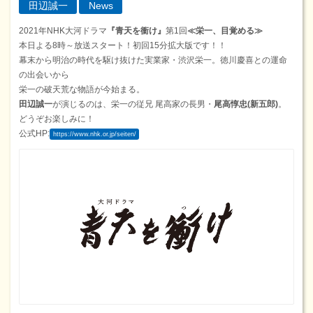
田辺誠一
News
2021年NHK大河ドラマ
『青天を衝け』
第1回
≪栄一、目覚める≫
本日よる8時～放送スタート！初回15分拡大版です！！
幕末から明治の時代を駆け抜けた実業家・渋沢栄一。徳川慶喜との運命
の出会いから
栄一の破天荒な物語が今始まる。
田辺誠一
が演じるのは、栄一の従兄 尾高家の長男・
尾高惇忠(新五郎)
。
どうぞお楽しみに！
公式HP:
https://www.nhk.or.jp/seiten/