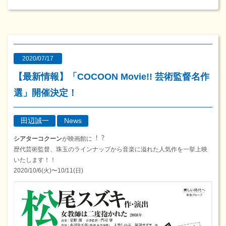
2020/07/17
【最新情報】「COCOON Movie!! 芸術監督名作
選」開催決定！
田辺誠一
News
シアターコクーン
が映画館に︕︖
歴代芸術監督、珠⽟のラインナップから⾳楽に溢れた⼈気作を⼀挙上映
いたします！！
2020/10/6(⽕)〜10/11(⽇)