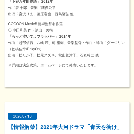
「下⾕万年町物語」 2012年
作︓唐 ⼗郎、⾳楽︓猪俣公章
出演︓宮沢りえ、藤原⻯也、⻄島隆弘 他
COCOON Movie!! 芸術監督名作選
〇 串⽥和美 作・演出・美術
「もっと泣いてよフラッパー」 2014年
作曲︓越部信義、⼋幡 茂、乾 裕樹、⾳楽監督・作曲・編曲︓ダージリン
（佐橋佳幸/Dr.kyOn）
出演︓松たか⼦、松尾スズキ、秋⼭菜津⼦、⽯丸幹⼆ 他
※詳細は決定次第、ホームぺージにて発表いたします。
2020/07/10
【情報解禁】2021年大河ドラマ「青天を衝け」