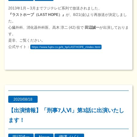
2013年1月～3月までフジテレビ系列で放送されました、
『ラストホープ（LAST HOPE）』
が、8/21(金)より再放送が決定しまし
た。
心臓外科、消化器外科医、高木 淳二 (42) 役で
田辺誠一
が出演しておりま
す。
是非、ご覧ください。
公式サイト：
https://www.fujitv.co.jp/b_hp/LASTHOPE_r/index.html
2020/08/18
【出演情報】「刑事7人Ⅵ」第3話に出演いたし
ます！