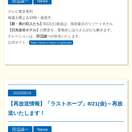
田辺誠一
News
テレビ東京系列
毎週土曜よる10時～放送中、
【新・美の巨人たち】
8/22(土)放送は、現存最古のリゾートホテル
【日光金谷ホテル】
の歴史を、貫地谷しほりさんがひも解きます。
ナレーションは、
田辺誠一
が担当いたします。
公式サイト：
https://www.tv-tokyo.co.jp/kyojin/
2020/08/19
【再放送情報】「ラストホープ」8/21(金)～再放
送いたします！
田辺誠一
News