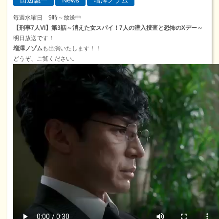
田辺誠一
News
増澤ノゾム
毎週水曜日 9時～放送中
【刑事7人VI】第3話～消えた女スパイ！7人の潜入捜査と恐怖のXデー～
明日放送です！
増澤ノゾム
も出演いたします！！
どうぞ、ご覧ください。