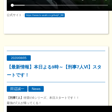
公式サイト：
https://www.tv-asahi.co.jp/keiji7_06/
2020/08/05
【最新情報】本日よる9時～【刑事7人Ⅵ】スタ
ートです！
田辺誠一
News
【刑事7人】
待望の6シリーズ、本日スタートです！！
最強の7人が帰ってくる！