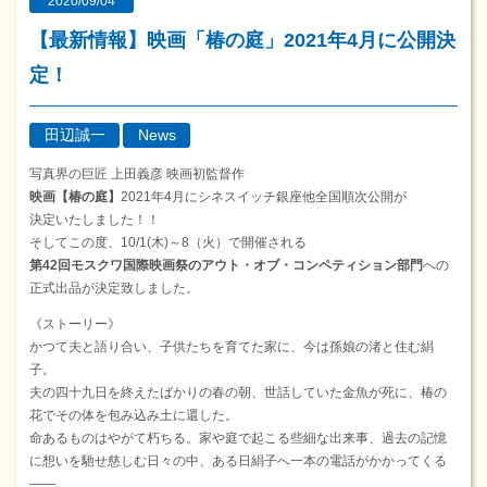
2020/09/04
【最新情報】映画「椿の庭」2021年4月に公開決
定！
田辺誠一
News
写真界の巨匠 上田義彦 映画初監督作
映画【椿の庭】
2021年4月にシネスイッチ銀座他全国順次公開が
決定いたしました！！
そしてこの度、10/1(木)～8（火）で開催される
第42回モスクワ国際映画祭のアウト・オブ・コンペティション部門
への
正式出品が決定致しました。
《ストーリー》
かつて夫と語り合い、子供たちを育てた家に、今は孫娘の渚と住む絹
子。
夫の四十九日を終えたばかりの春の朝、世話していた金魚が死に、椿の
花でその体を包み込み土に還した。
命あるものはやがて朽ちる。家や庭で起こる些細な出来事、過去の記憶
に想いを馳せ慈しむ日々の中、ある日絹子へ一本の電話がかかってくる
――。