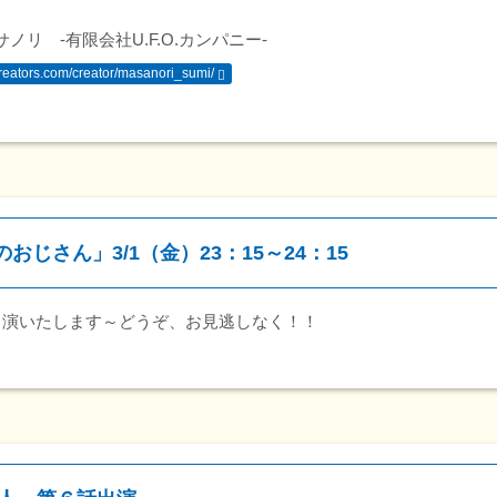
ノリ -有限会社U.F.O.カンパニー-
ocreators.com/creator/masanori_sumi/
のおじさん」3/1（金）23：15～24：15
出演いたします～どうぞ、お見逃しなく！！