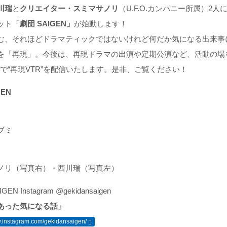
川瑞
と
クリエイター・スミマサノリ
（U.F.O.カンパニー所属）2人
ット
「劇団 SAIGEN」
が始動します！
む、それほどドラマティックではないけれど何だか気になる出来事に光
を「再現」。今後は、再現ドラマの出演や定期公演など、活動の場
gramで“再現VTR”を配信いたします。是非、ご覧ください！
EN
ブミ
ノリ（写真右）・西川瑞（写真左）
EN Instagram @gekidansaigen
あった気になる話」
w.instagram.com/gekidansaigen/