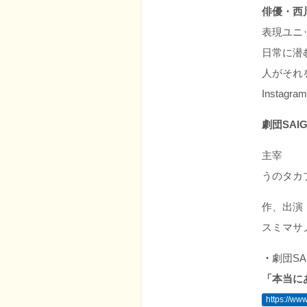
俳優・西
表現ユニ
日常に潜
人がそれ
Insta
劇団SAIG
主宰
うのタカ
作、出演
スミマサ
・
劇団SAIG
「本当に
https://ww