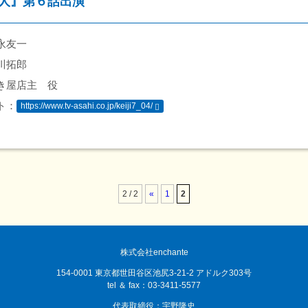
7人』第６話出演
永友一
川拓郎
き屋店主 役
ト：
https://www.tv-asahi.co.jp/keiji7_04/
2 / 2
«
1
2
株式会社enchante
154-0001 東京都世田谷区池尻3-21-2 アドルク303号
tel ＆ fax：03-3411-5577
代表取締役：宇野隆史