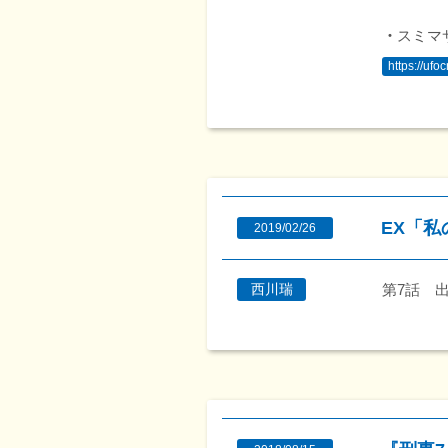
・
スミマサ
https://uf
EX「私
2019/02/26
第7話 
西川瑞