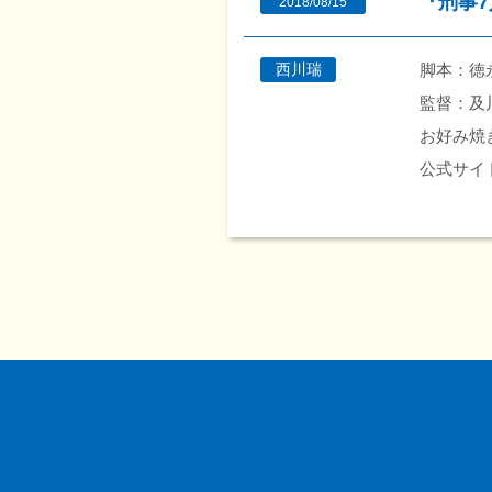
『刑事
2018/08/15
脚本：徳
西川瑞
監督：及
お好み焼
公式サイ