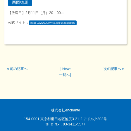
西岡德馬
【放送日】2月11日（月）20：00～
公式サイト：
https://www.fujitv.co.jp/sukattojapan/
«
前の記事へ
次の記事へ
»
│
News
一覧へ
│
株式会社enchante
154-0001 東京都世田谷区池尻3-21-2 アドルク303号
tel ＆ fax：03-3411-5577