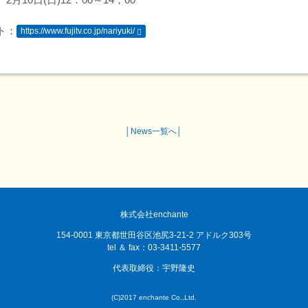
ト：
https://www.fujitv.co.jp/nariyuki/
│
News一覧へ
│
株式会社enchante
154-0001 東京都世田谷区池尻3-21-2 アドルク303号
tel ＆ fax：03-3411-5577
代表取締役：宇野隆史
(C)2017 enchante Co.,Ltd.