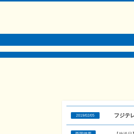
フジテ
2019/02/05
【放送日】2
西岡德馬