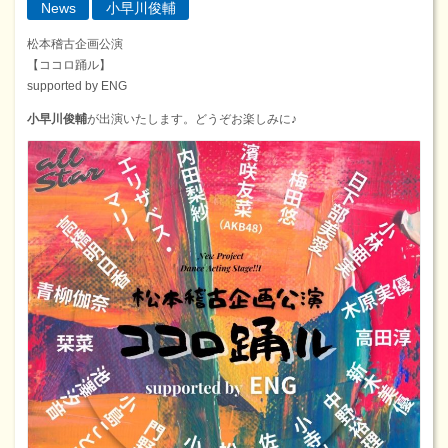
News
小早川俊輔
松本稽古企画公演
【ココロ踊ル】
supported by ENG
小早川俊輔
が出演いたします。どうぞお楽しみに♪