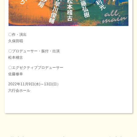
〇作・演出
久保田唱
〇プロデューサー・振付・出演
松本稽古
〇エグゼクティブプロデューサー
佐藤修幸
2022年11月9日(水)～13日(日）
六行会ホール