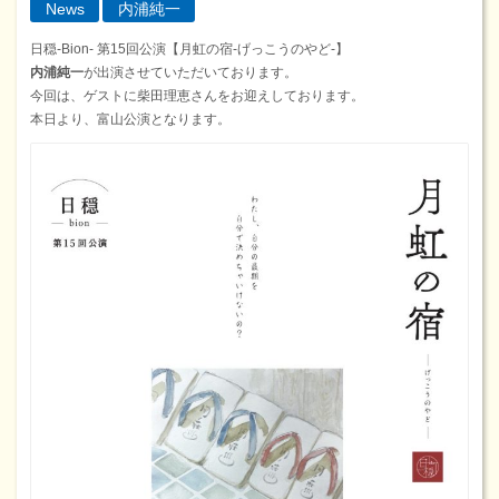
News
内浦純一
日穏-Bion- 第15回公演【月虹の宿-げっこうのやど-】
内浦純一
が出演させていただいております。
今回は、ゲストに柴田理恵さんをお迎えしております。
本日より、富山公演となります。