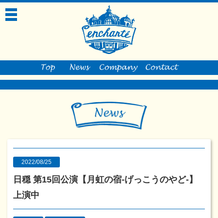
toggle
navigation
2022/08/25
日穏 第15回公演【月虹の宿-げっこうのやど-】
上演中