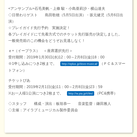
<アンサンブル>石毛美帆・上條 駿・小島亜莉沙・横山達夫
◇日替わりゲスト 島田歌穂（5月5日出演）・坂元健児（5月6日出
演）
☆プレイガイド先行予約 実施決定！
各プレイガイドにて先着方式でのチケット先行販売が決定しました。
一般発売前のこの機会をどうぞお見逃しなく！
ｅ+（イープラス） ＜座席選択先行＞
受付期間：2019年1月30日(水)12：00～2月8日(金)18：00
※1申し込みにつき2枚まで。
（ＰＣ＆スマー
http://eplus.jp/ilove-musical/
トフォン）
チケットぴあ
受付期間：2019年2月1日(金)11：00～2月8日(金)23：59
※お一人様1公演につき2枚まで。
（PC&携帯）
http://w.pia.jp/t/ilm/
◇スタッフ 構成・演出：板垣恭一 音楽監督：鎌田雅人
◇主催：アイラブミュージカル製作委員会