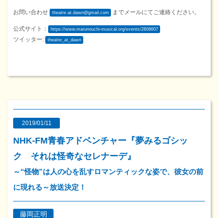
お問い合わせ
までメールにてご連絡ください。
theatre.at.dawn@gmail.com
公式サイト：
https://www.marunouchi-musical.org/events/2808607
ツイッター:
theatre_at_dawn
2019/01/11
NHK-FM青春アドベンチャー『夢みるゴシッ
ク それは怪奇なセレナーデ』
～“怪物”は人の心を乱すロマンティックな姿で、彼女の前
に現れる～放送決定！
藤岡正明