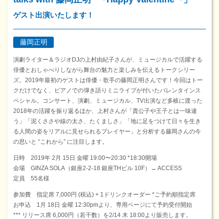
ゲスト出演いたします！
藤岡正明
演劇ライター＆ラジオDJの上村由紀子さんが、ミュージカルで活躍する
俳優とおしゃべりしながら舞台の魅力と楽しみを伝えるトークシリー
ズ。2019年最初のゲストは俳優・歌手の藤岡正明さんです！今回はトー
クだけでなく、ピアノでの弾き語りミニライブが付いたバレンタインス
ペシャル。コンサート、演劇、ミュージカル、TV出演など多岐に渡った
2018年の活躍を振り返るほか、上村さんが「貴公子や王子とは一味違
う」「泥くささや線の太さ、たくましさ」「地に足をつけて日々を生き
る人間の姿をリアルに見せられるプレイヤー」と分析する藤岡さんの今
の思いと “これから” に注目します。
日時 2019年 2月 15日 金曜 19:00〜20:30 *18:30開場
会場 GINZA SOLA（銀座2-2-18 銀座THビル 10F）→ ACCESS
定員 55名様
参加費 指定席 7,000円 (税込) + 1ドリンクオーダー *ご予約順指定席
お申込 1月 18日 金曜 12:30pmより、専用ページにて予約受付開始
*** リリース席 6,000円（若干数）を2/14 木 18:00より販売します。