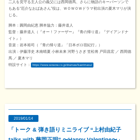
二人を見守る主人公の義父には西岡德馬、さらに物語のキーパーソンで
もある“厄介なおばあさん”役は、ＷＯＷＯＷドラマ初出演の夏木マリが演
じる。
脚本：圓岡由紀恵 脚本協力：藤井道人
監督：藤井道人（『オー！ファーザー』『青の帰り道』『デイアンドナ
イト』）
音楽：岩本裕司（『青の帰り道』「日本ボロ宿紀行」）
出演：伊藤淳史 木南晴夏 小林未来 河野うさぎ 笠松将 戸田昌宏 ／ 西岡德
馬 ／ 夏木マリ
特設サイト：
https://www.wowow.co.jp/dramaw/kaerimasu/
2019/01/14
「トーク & 弾き語りミニライブ “上村由紀子
talks with 藤岡正明” 〜Happy Valentine〜」