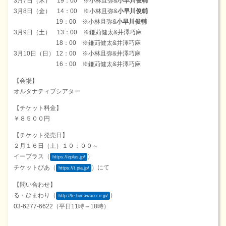
3月7日（木） 19：00 ※小林且弥&
小早川俊輔
3月8日（金） 14：00 ※小林且弥&
小早川俊輔
19：00 ※小林且弥&
小早川俊輔
3月9日（土） 13：00 ※鎌苅健太&井澤巧麻
18：00 ※鎌苅健太&井澤巧麻
3月10日（日） 12：00 ※小林且弥&井澤巧麻
16：00 ※鎌苅健太&井澤巧麻
【会場】
オルタナティブシアター
【チケット料金】
￥８５００円
【チケット発売日】
２月１６日（土）１０：００～
イープラス（
）
https://eplus.jp/
チケットぴあ（
）にて
https://t.pia.jp/
【問い合わせ】
る・ひまわり（
）
http://le-himawari.co.jp/
03-6277-6622（平日11時～18時）