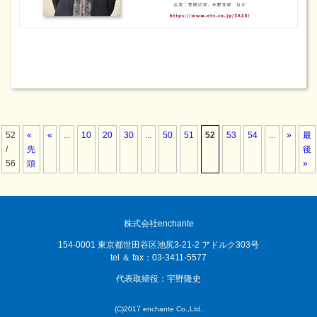
52
«
«
...
10
20
30
...
50
51
52
53
54
...
»
最
/
先
後
56
頭
»
株式会社enchante
154-0001 東京都世田谷区池尻3-21-2 アドルク303号
tel ＆ fax：03-3411-5577
代表取締役：宇野隆史
(C)2017 enchante Co.,Ltd.