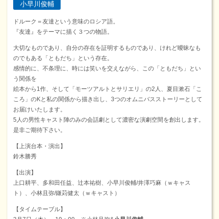
小早川俊輔
ドルーク＝友達という意味のロシア語。
『友達』をテーマに描く３つの物語。
大切なものであり、自分の存在を証明するものであり、けれど曖昧なも
のでもある「ともだち」という存在。
感情的に、不条理に、時には笑いを交えながら、この「ともだち」とい
う関係を
絵本から1作、そして「モーツアルトとサリエリ」の2人、夏目漱石「こ
ころ」のKと私の関係から描き出し、3つのオムニバスストーリーとして
お届けいたします。
5人の男性キャスト陣のみの会話劇として濃密な演劇空間を創出します。
是非ご期待下さい。
【上演台本・演出】
鈴木勝秀
【出演】
上口耕平、多和田任益、辻本祐樹、小早川俊輔/井澤巧麻（ｗキャス
ト）、小林且弥/鎌苅健太（ｗキャスト）
【タイムテーブル】