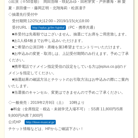
◇出演（※50音順） 岡田浩暉・咲妃みゆ・田村芽実・戸井勝海・林 愛
夏・原田優一・藤岡正明・北翔海莉・松原凜子
◇抽選先行受付中
受付期間:12/25(火)12:00～2019/1/15(火)18:00
受付URL：
（PC・携帯共通）
http://eplus.jp/ilm-fujioka/
■本受付は先着順ではございません。抽選にてお席をご用意致します。
■お1人様4枚までお申し込みいただけます。
■ご希望の公演日時・席種を第3希望までエントリーいただけます。
■お申込みの変更・取消しは、上記受付期間のみ行えます。予めご了承
ください。
■携帯電話でドメイン指定受信の設定をしている方は[eplus.co.jp]のド
メインを指定してください。
■抽選結果の確認方法とチケットのお引取方法はお申込みの際にご案内
いたします。
■当選後のキャンセル、変更はできませんので予めご了承ください。
◇一般発売：2019年2月9日（土） 10時より
◆料金（全席指定・税込・未就学児入場不可）：SS席 11,800円/S席
9,800円/A席 7,800円
公式HP
http://ilove-musical.jp/
チケット情報などは、HPからご確認下さい！