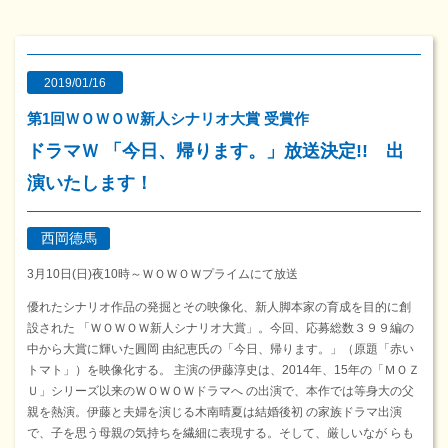
2019/01/16
第1回ＷＯＷＯＷ新人シナリオ大賞 受賞作
ドラマＷ 「今日、帰ります。」放送決定!! 出
演いたします！
西岡德馬
3月10日(日)夜10時～ＷＯＷＯＷプライムにて放送
優れたシナリオ作品の発掘とその映像化、新人脚本家の育成を目的に創
設された 「ＷＯＷＯＷ新人シナリオ大賞」。今回、応募総数３９９編の
中から大賞に輝いた圓岡 由紀恵氏の「今日、帰ります。」（原題「赤い
トマト」）を映像化する。 主演の伊藤淳史は、2014年、15年の「ＭＯＺ
Ｕ」シリーズ以来のＷＯＷＯＷドラマへ の出演で、本作では等身大の父
親を熱演。伊藤と夫婦を演じる木南晴夏は結婚後初 の家族ドラマ出演
で、子を思う母親の気持ちを繊細に表現する。そして、厳しいなが らも