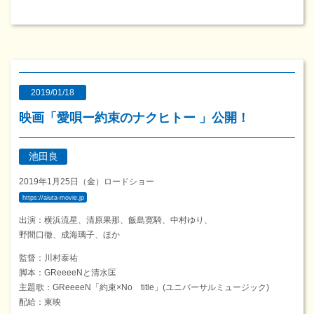
2019/01/18
映画「愛唄ー約束のナクヒトー 」公開！
池田良
2019年1月25日（金）ロードショー
https://aiuta-movie.jp
出演：横浜流星、清原果那、飯島寛騎、中村ゆり、
野間口徹、成海璃子、ほか
監督：川村泰祐
脚本：GReeeeNと清水匡
主題歌：GReeeeN「約束×No title」(ユニバーサルミュージック)
配給：東映