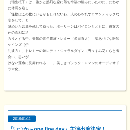
（瑞生桜子）は、誰かと熱烈な恋に落ち幸福の極みにいたのに、にわか
に体調を崩し
「怪物はこの世にいるかもしれないわ、人の心を乱すロマンティックな
姿をして」と
謎めいた言葉を残して逝った。ポーリーンはバイロンとともに、彼女の
死の真相に迫
ろうとする中、美貌の青年貴族トレミー（多田直人）、訳ありげな医師
ケインズ（伊
礼彼方）、トレミーの姉レディ・ジェラルダイン（野々すみ花）らと出
会い、思いが
けない運命に見舞われる……。美しきゴシック・ロマンのオーディオド
ラマ化。
2019/01/11
『いつか～one fine day』主演出演決定！