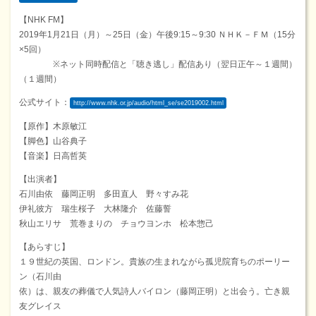
【NHK FM】
2019年1月21日（月）～25日（金）午後9:15～9:30 ＮＨＫ－ＦＭ（15分
×5回）
※ネット同時配信と「聴き逃し」配信あり（翌日正午～１週間）
（１週間）
公式サイト：
http://www.nhk.or.jp/audio/html_se/se2019002.html
【原作】木原敏江
【脚色】山谷典子
【音楽】日高哲英
【出演者】
石川由依 藤岡正明 多田直人 野々すみ花
伊礼彼方 瑞生桜子 大林隆介 佐藤誓
秋山エリサ 荒巻まりの チョウヨンホ 松本惣己
【あらすじ】
１９世紀の英国、ロンドン。貴族の生まれながら孤児院育ちのポーリー
ン（石川由
依）は、親友の葬儀で人気詩人バイロン（藤岡正明）と出会う。亡き親
友グレイス