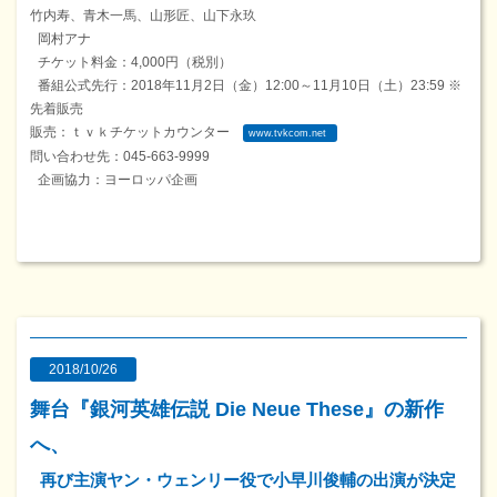
竹内寿、青木一馬、山形匠、山下永玖
岡村アナ
チケット料金：4,000円（税別）
番組公式先行：2018年11月2日（金）12:00～11月10日（土）23:59 ※
先着販売
販売：ｔｖｋチケットカウンター
www.tvkcom.net
問い合わせ先：045-663-9999
企画協力：ヨーロッパ企画
2018/10/26
舞台『銀河英雄伝説 Die Neue These』の新作
へ、
再び主演ヤン・ウェンリー役で小早川俊輔の出演が決定