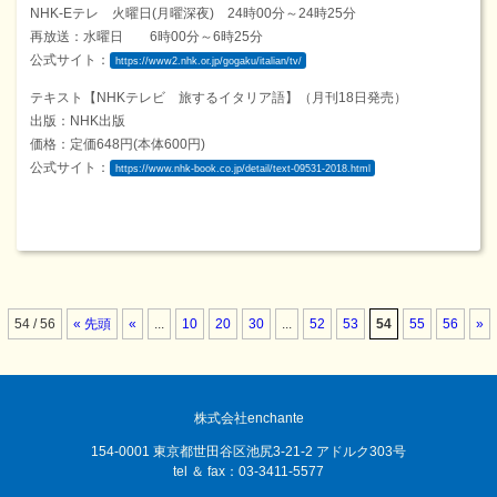
NHK-Eテレ 火曜日(月曜深夜) 24時00分～24時25分
再放送：水曜日 6時00分～6時25分
公式サイト：
https://www2.nhk.or.jp/gogaku/italian/tv/
テキスト【NHKテレビ 旅するイタリア語】（月刊18日発売）
出版：NHK出版
価格：定価648円(本体600円)
公式サイト：
https://www.nhk-book.co.jp/detail/text-09531-2018.html
54 / 56
« 先頭
«
...
10
20
30
...
52
53
54
55
56
»
株式会社enchante
154-0001 東京都世田谷区池尻3-21-2 アドルク303号
tel ＆ fax：03-3411-5577