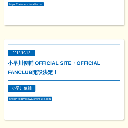
https://miteneus.tumblr.com
2018/10/12
小早川俊輔 OFFICIAL SITE・OFFICIAL
FANCLUB開設決定！
小早川俊輔
https://kobayakawa-shunsuke.com