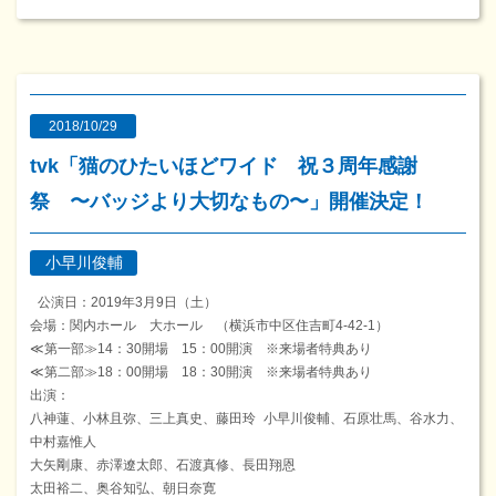
2018/10/29
tvk「猫のひたいほどワイド 祝３周年感謝
祭 〜バッジより大切なもの〜」開催決定！
小早川俊輔
公演日：2019年3月9日（土）
会場：関内ホール 大ホール （横浜市中区住吉町4-42-1）
≪第一部≫14：30開場 15：00開演 ※来場者特典あり
≪第二部≫18：00開場 18：30開演 ※来場者特典あり
出演：
八神蓮、小林且弥、三上真史、藤田玲 小早川俊輔、石原壮馬、谷水力、
中村嘉惟人
大矢剛康、赤澤遼太郎、石渡真修、長田翔恩
太田裕二、奥谷知弘、朝日奈寛