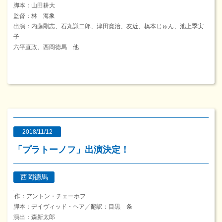
脚本：山田耕大
監督：林 海象
出演：内藤剛志、石丸謙二郎、津田寛治、友近、橋本じゅん、池上季実
子
六平直政、西岡德馬 他
2018/11/12
「プラトーノフ」出演決定！
西岡德馬
作：アントン・チェーホフ
脚本：デイヴィッド・ヘア／翻訳：目黒 条
演出：森新太郎