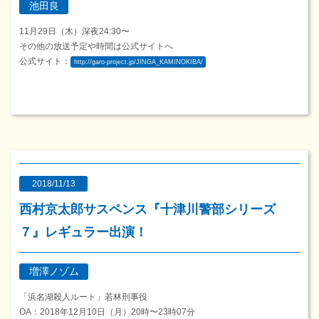
池田良
11月29日（木）深夜24:30〜
その他の放送予定や時間は公式サイトへ
公式サイト：
http://garo-project.jp/JINGA_KAMINOKIBA/
2018/11/13
西村京太郎サスペンス『十津川警部シリーズ
７』レギュラー出演！
増澤ノゾム
「浜名湖殺人ルート」若林刑事役
OA：2018年12月10日（月）20時〜23時07分