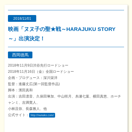
2018/11/01
映画「ヌヌ子の聖★戦～HARAJUKU STORY
～」出演決定！
西岡德馬
2018年11月9日渋谷先行ロードショー
2018年11月16日（金）全国ロードショー
企画・プロデュース：深川栄洋
監督：進藤丈広(第一回監督作品)
脚本：濱田真和
出演：吉田凛音、久保田琳加、中山咲月、糸瀬七葉、横田真悠、ホーチ
ャンミ、吉満寛人、
小林且弥、長森雅人、他
公式サイト：
http://nunuko.com/