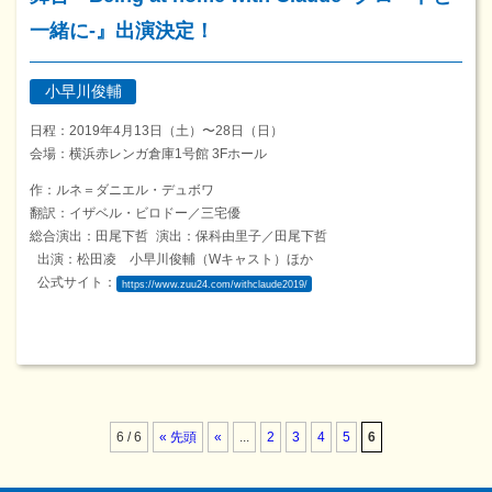
一緒に-』出演決定！
小早川俊輔
日程：2019年4月13日（土）〜28日（日）
会場：横浜赤レンガ倉庫1号館 3Fホール
作：ルネ＝ダニエル・デュボワ
翻訳：イザベル・ビロドー／三宅優
総合演出：田尾下哲 演出：保科由里子／田尾下哲
出演：松田凌 小早川俊輔（Wキャスト）ほか
公式サイト：
https://www.zuu24.com/withclaude2019/
6 / 6
« 先頭
«
...
2
3
4
5
6