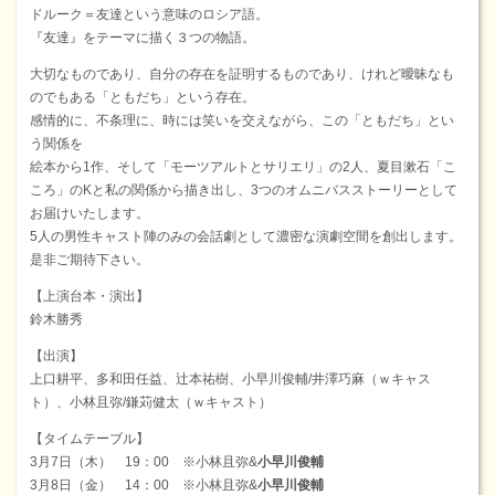
ドルーク＝友達という意味のロシア語。
『友達』をテーマに描く３つの物語。
大切なものであり、自分の存在を証明するものであり、けれど曖昧なも
のでもある「ともだち」という存在。
感情的に、不条理に、時には笑いを交えながら、この「ともだち」とい
う関係を
絵本から1作、そして「モーツアルトとサリエリ」の2人、夏目漱石「こ
ころ」のKと私の関係から描き出し、3つのオムニバスストーリーとして
お届けいたします。
5人の男性キャスト陣のみの会話劇として濃密な演劇空間を創出します。
是非ご期待下さい。
【上演台本・演出】
鈴木勝秀
【出演】
上口耕平、多和田任益、辻本祐樹、小早川俊輔/井澤巧麻（ｗキャス
ト）、小林且弥/鎌苅健太（ｗキャスト）
【タイムテーブル】
3月7日（木） 19：00 ※小林且弥&
小早川俊輔
3月8日（金） 14：00 ※小林且弥&
小早川俊輔