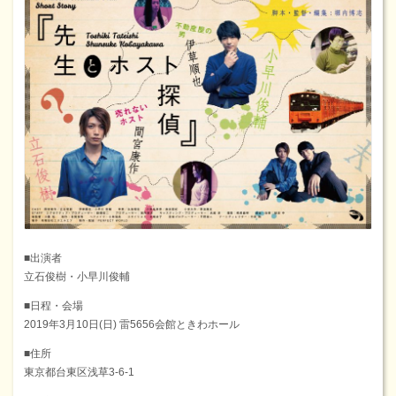
■出演者
立石俊樹・小早川俊輔
■日程・会場
2019年3月10日(日) 雷5656会館ときわホール
■住所
東京都台東区浅草3-6-1