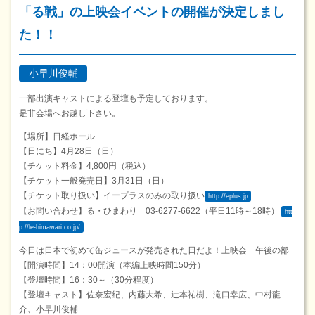
「る戦」の上映会イベントの開催が決定しまし
た！！
小早川俊輔
一部出演キャストによる登壇も予定しております。
是非会場へお越し下さい。
【場所】日経ホール
【日にち】4月28日（日）
【チケット料金】4,800円（税込）
【チケット一般発売日】3月31日（日）
【チケット取り扱い】イープラスのみの取り扱い
http://eplus.jp
【お問い合わせ】る・ひまわり 03-6277-6622（平日11時～18時）
htt
p://le-himawari.co.jp/
今日は日本で初めて缶ジュースが発売された日だよ！上映会 午後の部
【開演時間】14：00開演（本編上映時間150分）
【登壇時間】16：30～（30分程度）
【登壇キャスト】佐奈宏紀、内藤大希、辻本祐樹、滝口幸広、中村龍
介、小早川俊輔