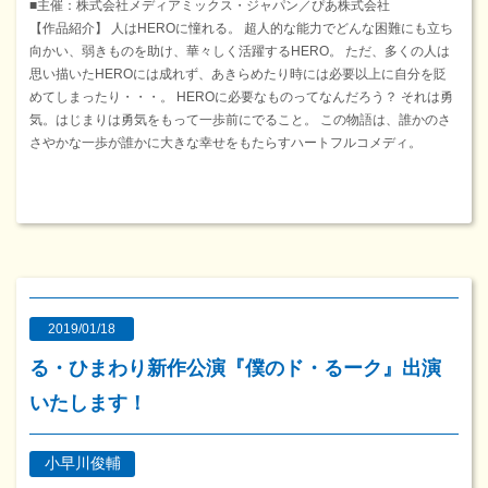
■主催：株式会社メディアミックス・ジャパン／ぴあ株式会社
【作品紹介】 人はHEROに憧れる。 超人的な能力でどんな困難にも立ち
向かい、弱きものを助け、華々しく活躍するHERO。 ただ、多くの人は
思い描いたHEROには成れず、あきらめたり時には必要以上に自分を貶
めてしまったり・・・。 HEROに必要なものってなんだろう？ それは勇
気。はじまりは勇気をもって一歩前にでること。 この物語は、誰かのさ
さやかな一歩が誰かに大きな幸せをもたらすハートフルコメディ。
2019/01/18
る・ひまわり新作公演『僕のド・るーク』出演
いたします！
小早川俊輔