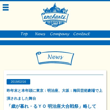
toggle
navigation
2019/02/16
昨年末と本年頭に東京：明治座、大坂：梅田芸術劇場で上
演されました舞台
「歳が暮れ・るＹＯ 明治座大合戦祭」略して