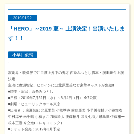
2019/01/22
「HERO」～2019 夏～ 上演決定！出演いたしま
す！！
小早川俊輔
演劇界・映像界で注目度上昇中の鬼才 西条みつとし脚本・演出舞台上演
決定！
主演に廣瀬智紀、ヒロインには北原里英など豪華キャストが集結!!
■脚本・演出：西条みつとし
■日程：2019年7月31日（水）～8月4日（日） 全7公演
■劇場：ヒューリックホール東京
■出演者 ：廣瀬智紀 北原里英 小松準弥 前島亜美 小早川俊輔／小築舞衣
中村涼子 米千晴 小槙まこ 加藤玲大 後藤拓斗 咲良七海／飛鳥凛 伊藤裕一
根本正勝 今立進(エレキコミック）
■チケット発売：2019年3月予定