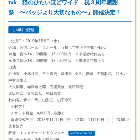
tvk「猫のひたいほどワイド 祝３周年感謝
祭 〜バッジより大切なもの〜」開催決定！
小早川俊輔
公演日：2019年3月9日（土）
会場：関内ホール 大ホール （横浜市中区住吉町4-42-1）
≪第一部≫14：30開場 15：00開演 ※来場者特典あり
≪第二部≫18：00開場 18：30開演 ※来場者特典あり
出演：
八神蓮、小林且弥、三上真史、藤田玲 小早川俊輔、石原壮馬、谷水力、
中村嘉惟人
大矢剛康、赤澤遼太郎、石渡真修、長田翔恩
太田裕二、奥谷知弘、朝日奈寛
竹内寿、青木一馬、山形匠、山下永玖
岡村アナ
チケット料金：4,000円（税別）
番組公式先行：2018年11月2日（金）12:00～11月10日（土）23:59 ※
先着販売
販売：ｔｖｋチケットカウンター
www.tvkcom.net
問い合わせ先：045-663-9999