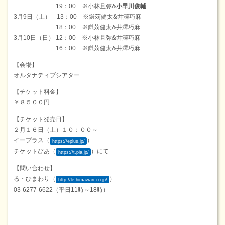
19：00 ※小林且弥&
小早川俊輔
3月9日（土） 13：00 ※鎌苅健太&井澤巧麻
18：00 ※鎌苅健太&井澤巧麻
3月10日（日） 12：00 ※小林且弥&井澤巧麻
16：00 ※鎌苅健太&井澤巧麻
【会場】
オルタナティブシアター
【チケット料金】
￥８５００円
【チケット発売日】
２月１６日（土）１０：００～
イープラス（
）
https://eplus.jp/
チケットぴあ（
）にて
https://t.pia.jp/
【問い合わせ】
る・ひまわり（
）
http://le-himawari.co.jp/
03-6277-6622（平日11時～18時）