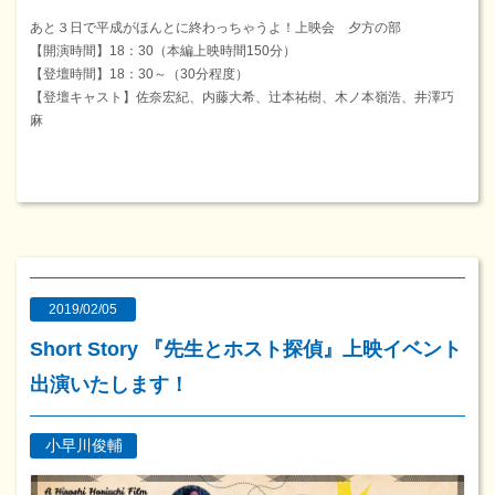
あと３日で平成がほんとに終わっちゃうよ！上映会 夕方の部
【開演時間】18：30（本編上映時間150分）
【登壇時間】18：30～（30分程度）
【登壇キャスト】佐奈宏紀、内藤大希、辻本祐樹、木ノ本嶺浩、井澤巧
麻
2019/02/05
Short Story 『先生とホスト探偵』上映イベント
出演いたします！
小早川俊輔