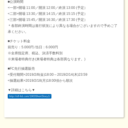
■公演時間
<一部>開場 11:00／開演 12:00／終演 13:00 (予定）
<二部>開場 13:30／開演 14:15／終演 15:15 (予定）
<三部>開場 15:45／開演 16:30／終演 17:30 (予定）
＊各部終演時間は進行状況により異なる場合がございますので予めご了
承ください。
■チケット料金
前売り：5.000円 /当日：6.000円
※全席指定席、税込、決済手数料別
※来場者特典付き(来場者特典は各部異なります。)
■FC先行抽選販売
<受付期間>2019/2/8(金)18:00～2019/2/14(木)23:59
<抽選結果>2019/2/18(月)18:00頃から順次
▼詳細はこちら▼
http://slf-ltd.com/1903ShortStory1/