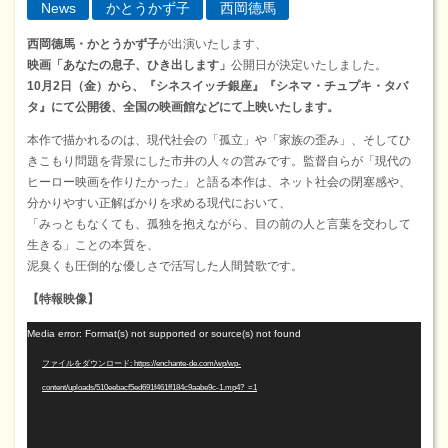
News
かとうかず子
西岡德馬
西岡德馬・かとうかず子
が出演いたします、
映画「あなたの息子、ひき出します」
公開日が決定いたしました。
10月2日（金）から、『シネスイッチ銀座』『シネマ・チュプキ・タバ
タ』にて公開後、全国の映画館などにて上映いたします。
本作で描かれるのは、現代社会の「孤立」や「家族の歪み」、そしてひ
きこもり問題を背景にした市井の人々の営みです。監督自らが「現代の
ヒーロー映画を作りたかった」と語る本作は、ネット社会の閉塞感や、
分かりやすい正解ばかりを求める現代において、
「みっともなくても、孤独を抱えながら、目の前の人と言葉を交わして
生きる」ことの本質を、
泥臭くも圧倒的な優しさで活写した人間賛歌です。
【特報映像】
動
Media error: Format(s) not supported or source(s) not found
画
ファイルをダウンロード: https://enchante-de.com/wp/wp-
プ
content/uploads/510eebacf5ed691f461ff184c9aabe9c-1.mp4?_=1
レ
ー