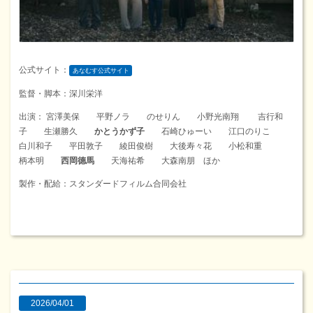
公式サイト：
あなむす公式サイト
監督・脚本：深川栄洋
出演： 宮澤美保 平野ノラ のせりん 小野光南翔 吉行和
子 生瀬勝久
かとうかず子
石崎ひゅーい 江口のりこ
白川和子 平田敦子 綾田俊樹 大後寿々花 小松和重
柄本明
西岡德馬
天海祐希 大森南朋 ほか
製作・配給：スタンダードフィルム合同会社
2026/04/01