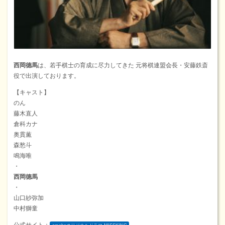
西岡德馬
は、若手棋士の育成に尽力してきた 元将棋連盟会長・安藤鉄斎
役で出演しております。
【キャスト】
のん
藤木直人
倉科カナ
奥貫薫
森愁斗
鳴海唯
・
西岡德馬
・
山口紗弥加
中村獅童