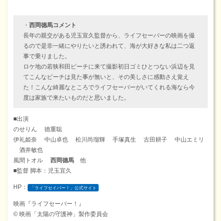
・
西岡德馬コメント
長年の親交がある児玉宣久監督から、ライフセーバーの映画を撮
るので是非一緒にやりたいと誘われて、海が大好きな私は二つ返
事で乗りました。
ロケ地の若狭和田ビーチに来て撮影初日ゴミひとつない浜辺を見
てこんなビーチは見た事が無いと、その美しさに感動さえ覚え
た！こんな綺麗なところでライフセーバーがいてくれる海なら今
度は家族で来たいものだと思いました。
■出演
のせりん 徳重聡
伊礼姫奈 中山卓也 松川尚瑠輝 手塚真生 古田耕子 中山エミリ
酒井敏也
風間トオル
西岡德馬
他
■監督 脚本：児玉宜久
HP：
「ライフセイバー！」公式サイト
映画『ライフセーバー！』
© 映画「太陽の守護神」製作委員会