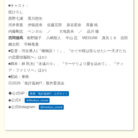
■キャスト：
舘ひろし
⻄野七瀬 ⿊川想⽮
河井⻘葉 伊能昌幸 佐藤五郎 泉⾕星奈 ⻫藤 暁
内藤剛志 ベンガル ／ ⼤地真央 ／ 品川 徹
⻄岡德⾺
南野陽⼦ ⼋嶋智⼈ 中⼭ 忍 MEGUMI 真⽮ミキ 吉⽥
鋼太郎 宇崎⻯童
■監督：河合勇人(『俺物語！！』、『かぐや様は告らせたい〜天才たち
の恋愛頭脳戦〜』ほか)
■脚本：林 民夫(『永遠の０』、『ラーゲリより愛を込めて』、『ディ
ア・ファミリー』ほか)
■配給：東映
ⓒ2026「免許返納!?」製作委員会
◆公式HP：
映画「免許返納⁉」公式サイト
◆公式X：
＠Menkyo_movie
◆公式Instagram：
@menkyo_movie