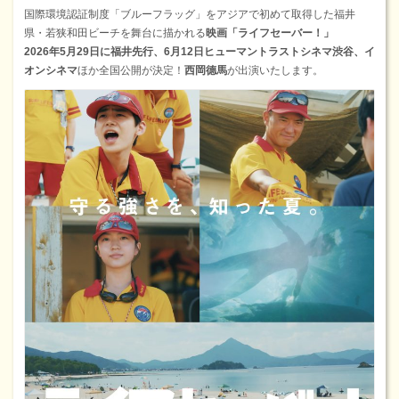
国際環境認証制度「ブルーフラッグ」をアジアで初めて取得した福井
県・若狭和田ビーチを舞台に描かれる
映画「ライフセーバー！」
2026年5月29日に福井先行、6月12日ヒューマントラストシネマ渋谷、イ
オンシネマ
ほか全国公開が決定！
西岡德馬
が出演いたします。