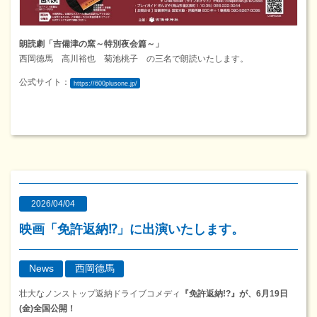
朗読劇「吉備津の窯～特別夜会篇～」
西岡德馬 高川裕也 菊池桃子 の三名で朗読いたします。
公式サイト：
https://600plusone.jp/
2026/04/04
映画「免許返納⁉」に出演いたします。
News
西岡德馬
壮大なノンストップ返納ドライブコメディ
『免許返納!?』が、6月19日
(金)全国公開！