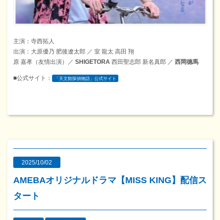
主演：寺西拓人
出演：大原優乃 肥後遼太郎 ／ 室 龍太 高田 翔
原 嘉孝（友情出演）／
SHIGETORA
西田聖志郎 新名真郎 ／
西岡德馬
■公式サイト：
「天文館探偵物語」公式サイト
2025/10/02
AMEBAオリジナルドラマ【MISS KING】配信ス
タート