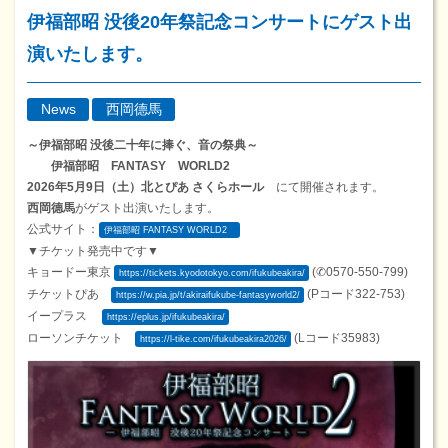
伊福部昭 没後20年祭記念コンサートにゲスト出
演いたします。
News
西岡德馬
～伊福部昭 没後二十年に捧ぐ、音の祭典～
伊福部昭 FANTASY WORLD2
2026年5月9日（土）北とぴあ さくらホール
にて開催されます。
西岡德馬
がゲスト出演いたします。
公式サイト：
伊福部昭 FANTASY WORLD2
▼チケット発売中です▼
キョードー東京
(✆0570-550-799)
https://tickets.kyodotokyo.com/ifukubeakira/
チケットぴあ
(Pコード322-753)
https://w.pia.jp/t/akiraifukube-fantasyworld2/
イープラス
https://eplus.jp/ifukubeakira/
ローソンチケット
(Lコード35983)
https://l-tike.com/ifukubeakira2026/