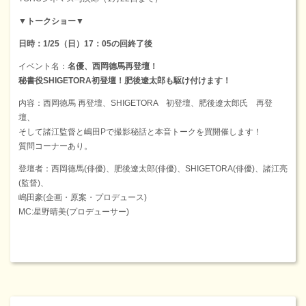
▼トークショー▼
日時：1/25（日）17：05の回終了後
イベント名：
名優、
西岡德馬
再登壇！
秘書役
SHIGETORA
初登壇！肥後遼太郎も駆け付けます！
内容：西岡徳馬 再登壇、SHIGETORA 初登壇、肥後遼太郎氏 再登
壇、
そして諸江監督と嶋田Pで撮影秘話と本音トークを買開催します！
質問コーナーあり。
登壇者：西岡德馬(俳優)、肥後遼太郎(俳優)、SHIGETORA(俳優)、諸江亮
(監督)、
嶋田豪(企画・原案・プロデュース)
MC:星野晴美(プロデューサー)