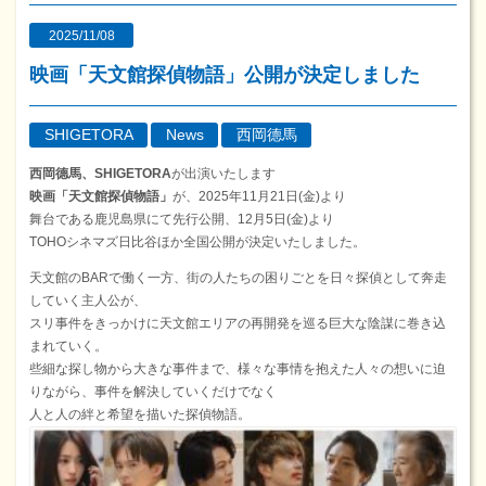
2025/11/08
映画「天文館探偵物語」公開が決定しました
SHIGETORA
News
西岡德馬
西岡德馬、SHIGETORA
が出演いたします
映画「天文館探偵物語」
が、2025年11月21日(金)より
舞台である鹿児島県にて先行公開、12月5日(金)より
TOHOシネマズ日比谷ほか全国公開が決定いたしました。
天文館のBARで働く一方、街の人たちの困りごとを日々探偵として奔走
していく主人公が、
スリ事件をきっかけに天文館エリアの再開発を巡る巨大な陰謀に巻き込
まれていく。
些細な探し物から大きな事件まで、様々な事情を抱えた人々の想いに迫
りながら、事件を解決していくだけでなく
人と人の絆と希望を描いた探偵物語。