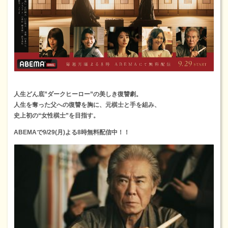
人生どん底”ダークヒーロー”の美しき復讐劇。
人生を奪った父への復讐を胸に、元棋士と手を組み、
史上初の“女性棋士”を目指す。
ABEMAで9/29(月)よる8時無料配信中！！