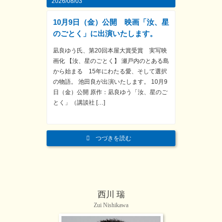
2026/08/03
10月9日（金）公開 映画「汝、星
のごとく」に出演いたします。
凪良ゆう氏、第20回本屋大賞受賞 実写映
画化 【汝、星のごとく】 瀬戸内のとある島
から始まる 15年にわたる愛、そして選択
の物語。 池田良が出演いたします。 10月9
日（金）公開 原作：凪良ゆう「汝、星のご
とく」（講談社 […]
つづきを読む
西川 瑞
Zui Nishikawa