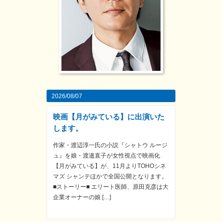
2026/08/07
映画【月がみている】に出演いた
します。
作家・渡辺淳一氏の小説『シャトウ ルージ
ュ』を娘・渡邉直子が女性視点で映画化
【月がみている】が、11月よりTOHOシネ
マズ シャンテほかで全国公開となります。
■ストーリー■ エリート医師、原田克彦は大
企業オーナーの娘 […]