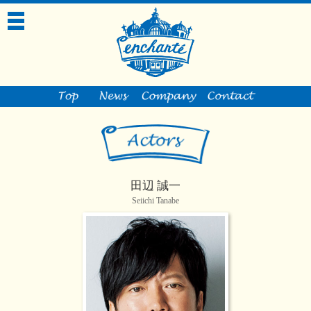
toggle
navigation
田辺 誠一
Seiichi Tanabe