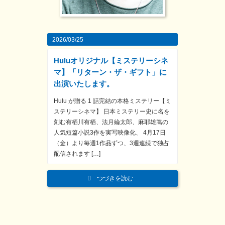
2026/03/25
Huluオリジナル【ミステリーシネ
マ】「リターン・ザ・ギフト」に
出演いたします。
Hulu が贈る 1 話完結の本格ミステリー【ミ
ステリーシネマ】 ⽇本ミステリー史に名を
刻む有栖川有栖、法⽉綸太郎、⿇耶雄嵩の
⼈気短篇⼩説3作を実写映像化、 4⽉17⽇
（⾦）より毎週1作品ずつ、3週連続で独占
配信されます […]
つづきを読む