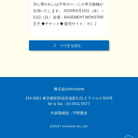
月に導かれシは千年のー」に小早川俊輔が
出演いたします。 2026年6月10日（水）～
21日（日） 会場：BASEMENT MONSTAR
王子 ◆チケット◆ 販売サイト： h […]
つづきを読む
株式会社enchante
154-0001 東京都世田谷区池尻3-21-2 アドルク303号
tel ＆ fax：03-3411-5577
代表取締役：宇野隆史
(C)2017 enchante Co.,Ltd.