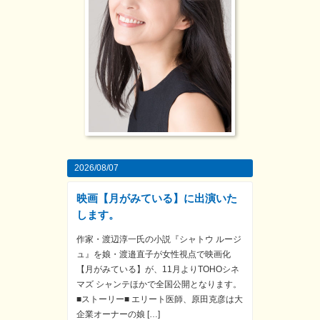
2026/08/07
映画【月がみている】に出演いた
します。
作家・渡辺淳一氏の小説『シャトウ ルージ
ュ』を娘・渡邉直子が女性視点で映画化
【月がみている】が、11月よりTOHOシネ
マズ シャンテほかで全国公開となります。
■ストーリー■ エリート医師、原田克彦は大
企業オーナーの娘 […]