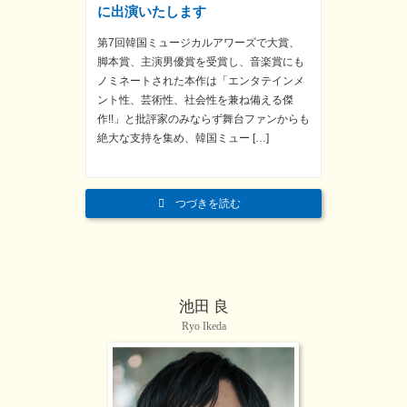
に出演いたします
第7回韓国ミュージカルアワーズで大賞、
脚本賞、主演男優賞を受賞し、音楽賞にも
ノミネートされた本作は「エンタテインメ
ント性、芸術性、社会性を兼ね備える傑
作!!」と批評家のみならず舞台ファンからも
絶大な支持を集め、韓国ミュー […]
つづきを読む
池田 良
Ryo Ikeda